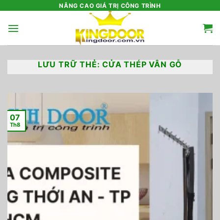
Bỏ
NÂNG CAO GIÁ TRỊ CÔNG TRÌNH
qua
nội
dung
LƯU TRỮ THẺ:
CỬA THÉP VÂN GỖ
07
Th8