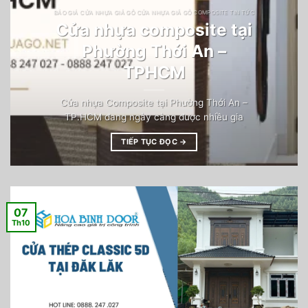
BÁO GIÁ CỬA NHỰA GIẢ GỖ CỬA NHỰA GIẢ GỖ COMPOSITE TIN TỨC
Cửa nhựa composite tại
Phường Thới An –
TPHCM
Cửa nhựa Composite tại Phường Thới An –
TP.HCM đang ngày càng được nhiều gia
TIẾP TỤC ĐỌC
→
07
Th10