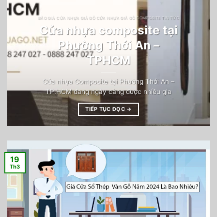
BÁO GIÁ CỬA NHỰA GIẢ GỖ CỬA NHỰA GIẢ GỖ COMPOSITE TIN TỨC
Cửa nhựa composite tại
Phường Thới An –
TPHCM
Cửa nhựa Composite tại Phường Thới An –
TP.HCM đang ngày càng được nhiều gia
TIẾP TỤC ĐỌC
→
19
Th3