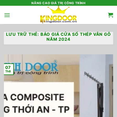
Bỏ
NÂNG CAO GIÁ TRỊ CÔNG TRÌNH
qua
nội
dung
LƯU TRỮ THẺ:
BÁO GIÁ CỬA SỔ THÉP VÂN GỖ
NĂM 2024
07
Th8