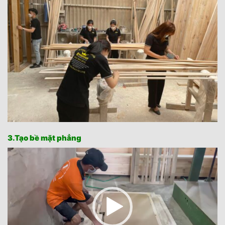
3.Tạo bề mặt phẳng
Trình
chơi
Video