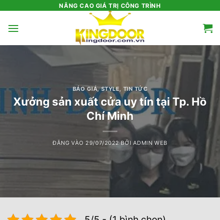
Bỏ
NÂNG CAO GIÁ TRỊ CÔNG TRÌNH
qua
nội
dung
BÁO GIÁ
,
STYLE
,
TIN TỨC
Xưởng sản xuất cửa uy tín tại Tp. Hồ
Chí Minh
ĐĂNG VÀO
29/07/2022
BỞI
ADMIN WEB
5/5 - (1 bình chọn)