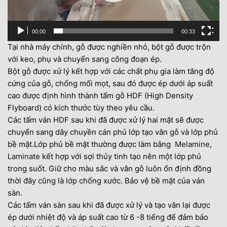
00:00
00:33
Tại nhà máy chính, gỗ được nghiền nhỏ, bột gỗ được trộn
với keo, phụ và chuyển sang công đoạn ép.
Bột gỗ được xử lý kết hợp với các chất phụ gia làm tăng độ
cứng của gỗ, chống mối mọt, sau đó được ép dưới áp suất
cao được định hình thành tấm gỗ HDF (High Density
Flyboard) có kích thước tùy theo yêu cầu.
Các tấm ván HDF sau khi đã được xử lý hai mặt sẽ được
chuyển sang dây chuyền cán phủ lớp tạo vân gỗ và lớp phủ
bề mặt.Lớp phủ bề mặt thường được làm bằng
Melamine
,
Laminate
kết hợp với sợi thủy tinh tạo nên một lớp phủ
trong suốt. Giữ cho màu sắc và vân gỗ luôn ổn định đồng
thời đây cũng là lớp chống xước. Bảo vệ bề mặt của ván
sàn.
Các tấm ván sàn sau khi đã được xử lý và tạo vân lại được
ép dưới nhiệt độ và áp suất cao từ 6 -8 tiếng để đảm bảo