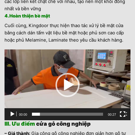
các lớp liên kết chặt chẽ với nhau, tạo nên một khối đồng
nhất và bền vững
4.Hoàn thiện bề mặt
Cuối cùng, Kingdoor thực hiện thao tác xử lý bề mặt cửa
bằng cách dán tấm vật liệu bề mặt hoặc phủ sơn cao cấp
hoặc phủ
Melamine,
Laminate
theo yêu cầu khách hàng.
Trình
chơi
Video
00:00
00:27
III. Ưu điểm
cửa gỗ công nghiệp
– Giá thành:
Gia công gỗ công nghiệp đơn giản hơn gỗ tự