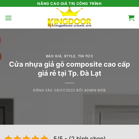
Bỏ
NÂNG CAO GIÁ TRỊ CÔNG TRÌNH
qua
nội
dung
BÁO GIÁ
,
STYLE
,
TIN TỨC
Cửa nhựa giả gỗ composite cao cấp
giá rẻ tại Tp. Đà Lạt
ĐĂNG VÀO
28/07/2022
BỞI
ADMIN WEB
5/5 - (2 bình chọn)