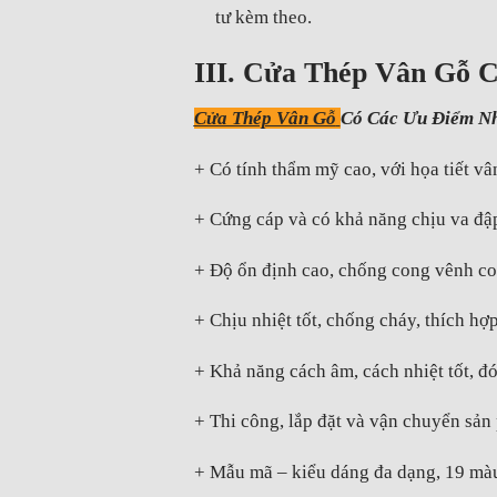
tư kèm theo.
III. Cửa Thép Vân Gỗ
Cửa Thép Vân Gỗ
Có Các Ưu Điểm N
+ Có tính thẩm mỹ cao, với họa tiết vâ
+ Cứng cáp và có khả năng chịu va đập
+ Độ ổn định cao, chống cong vênh co n
+ Chịu nhiệt tốt, chống cháy, thích hợp
+ Khả năng cách âm, cách nhiệt tốt, đ
+ Thi công, lắp đặt và vận chuyển sản
+ Mẫu mã – kiểu dáng đa dạng, 19 màu