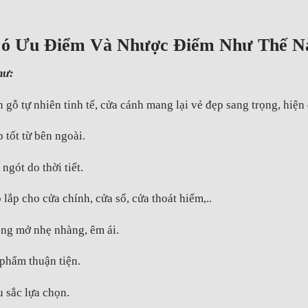
 Có Ưu Điểm Và Nhược Điểm Như Thế N
hư:
n gỗ tự nhiên tinh tế, cửa cánh mang lại vẻ đẹp sang trọng, hiện
 tốt từ bên ngoài.
gót do thời tiết.
 lắp cho cửa chính, cửa sổ, cửa thoát hiểm,..
óng mở nhẹ nhàng, êm ái.
 phẩm thuận tiện.
 sắc lựa chọn.