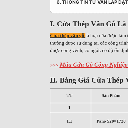
6. THÔNG TIN TƯ VẤN LẮP ĐẶ
I. Cửa Thép Vân Gỗ Là
Cửa thép vân gỗ
là loại cửa được làm 
thường được sử dụng tại các công trìn
được cong vênh, co ngót, có độ ổn địn
Mẫu Cửa Gỗ Công Nghiệp
>>>
II. Bảng Giá Cửa Thép
TT
Sản Phẩm
1
1.1
Pano 520×1720