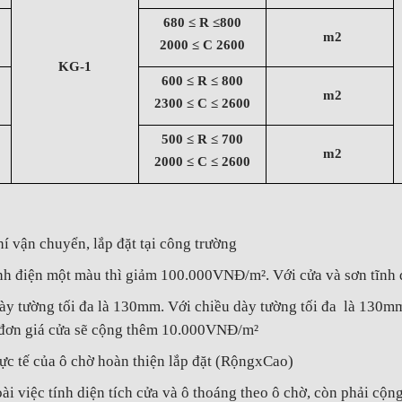
680 ≤ R ≤800
m2
2000 ≤ C 2600
KG-1
600 ≤ R ≤ 800
m2
2300 ≤ C ≤ 2600
500 ≤ R ≤ 700
m2
2000 ≤ C ≤ 2600
 vận chuyển, lắp đặt tại công trường
ỉnh điện một màu thì giảm 100.000VNĐ/m². Với cửa và sơn tĩnh
ày tường tối đa là 130mm. Với chiều dày tường tối đa là 130m
 đơn giá cửa sẽ cộng thêm 10.000VNĐ/m²
thực tế của ô chờ hoàn thiện lắp đặt (RộngxCao)
i việc tính diện tích cửa và ô thoáng theo ô chờ, còn phải cộng