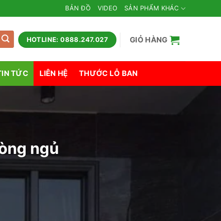
BẢN ĐỒ
VIDEO
SẢN PHẨM KHÁC
GIỎ HÀNG
HOTLINE: 0888.247.027
TIN TỨC
LIÊN HỆ
THƯỚC LỖ BAN
hòng ngủ