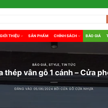
GIỚI THIỆU
SẢN PHẨM
CHÍNH SÁCH
BÁO GIÁ
BÁO GIÁ
,
STYLE
,
TIN TỨC
 thép vân gỗ 1 cánh – Cửa p
ĐĂNG VÀO
05/06/2024
BỞI
CỬA GỖ CỬA NHỰA