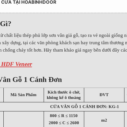
T CỬA TẠI HÒABÌNHDOOR
 Gì?
từ chất liệu thép phủ lớp sơn vân giả gỗ, tạo ra vẻ ngoài giống 
h xây dựng, tại các văn phòng khách sạn hay trung tâm thương 
h chống cháy tốt hơn. Hãy tham khảo giá ngay bên dưới đây các
 HDF Veneer
 Vân Gỗ 1 Cánh Đơn
Kích thước ô chờ,
Mã Sản Phẩm
ĐVT
không kể ô thoáng
CỬA VÂN GỖ 1 CÁNH ĐƠN: KG-1
800 ≤ R ≤ 1150
m2
2000 ≤ C ≤ 2600