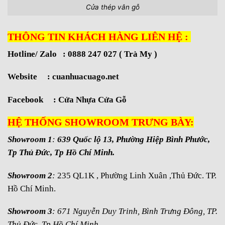
Cửa thép vân gỗ
THÔNG TIN KHÁCH HÀNG LIÊN HỆ :
Hotline/ Zalo : 0888 247 027 ( Trà My )
Website :
cuanhuacuago.net
Facebook :
Cửa Nhựa Cửa Gỗ
HỆ THỐNG SHOWROOM TRƯNG BÀY:
Showroom 1
:
639 Quốc lộ 13, Phường Hiệp Bình Phước,
Tp Thủ Đức, Tp Hồ Chí Minh.
Showroom 2
:
235 QL1K , Phường Linh Xuân ,Thủ Đức. TP.
Hồ Chí Minh.
Showroom 3
: 671 Nguyễn Duy Trinh, Bình Trưng Đông, TP.
Thủ Đức, Tp Hồ Chí Minh.