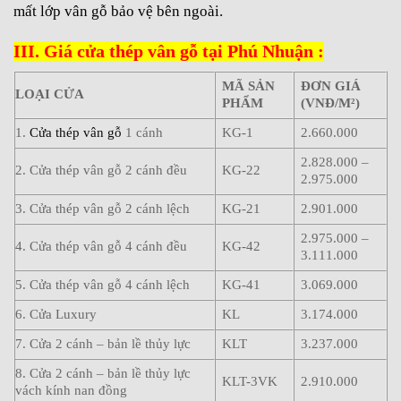
mất lớp vân gỗ bảo vệ bên ngoài.
III. Giá cửa thép vân gỗ tại Phú Nhuận :
MÃ SẢN
ĐƠN GIÁ
LOẠI CỬA
PHẨM
(VNĐ/M²)
1.
Cửa thép vân gỗ
1 cánh
KG-1
2.660.000
2.828.000 –
2. Cửa thép vân gỗ 2 cánh đều
KG-22
2.975.000
3. Cửa thép vân gỗ 2 cánh lệch
KG-21
2.901.000
2.975.000 –
4. Cửa thép vân gỗ 4 cánh đều
KG-42
3.111.000
5. Cửa thép vân gỗ 4 cánh lệch
KG-41
3.069.000
6. Cửa Luxury
KL
3.174.000
7. Cửa 2 cánh – bản lề thủy lực
KLT
3.237.000
8. Cửa 2 cánh – bản lề thủy lực
KLT-3VK
2.910.000
vách kính nan đồng