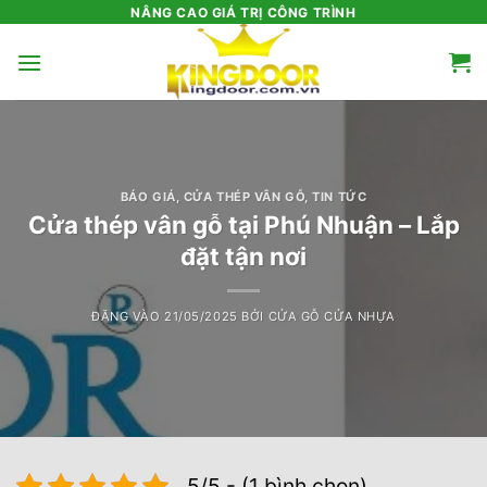
Bỏ
NÂNG CAO GIÁ TRỊ CÔNG TRÌNH
qua
nội
dung
BÁO GIÁ
,
CỬA THÉP VÂN GỖ
,
TIN TỨC
Cửa thép vân gỗ tại Phú Nhuận – Lắp
đặt tận nơi
ĐĂNG VÀO
21/05/2025
BỞI
CỬA GỖ CỬA NHỰA
5/5 - (1 bình chọn)