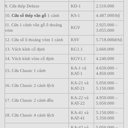
9. Cửa thép Deluxe
KD-1
2.510.000
10.
Cửa sổ thép vân gỗ
1 cánh
KS-1
4.487.000/bộ
11. Cửa 1 cánh vân gỗ ô thoáng
2.925.000 –
KGV
vòm
3.055.000
12. Cửa sổ ô thoáng vòm 1 cánh
KSV
5.718.000đ/bộ
13. Vách kính cố định
KG1.1
2.660.000
14. Vách kính vòm cố định
KGV1.1
4.240.000
KA-1 và
4.650.000 –
15. Cửa Classic 1 cánh
KAT-1
4.850.000
KA-21 và
5.050.000 –
16. Cửa Classic 2 cánh lệch
KAT-21
5.150.000
KA-22 và
4.950.000 –
17. Cửa Classic 2 cánh đều
KAT-22
5.050.000
KA-41 và
5.150.000 –
18. Cửa Classic 4 cánh lệch
KAT-41
5.350.000
KA-42 và
5.050.000 –