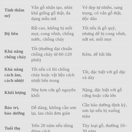
Vân gỗ nhân tạo, nhìn
Vẻ đẹp tự nhiên, sang
Tính thẩm
khá giống gỗ thật, đa
trọng, có vân gỗ thật,
mỹ
dạng mẫu mã
độc đáo
Rất cao, không bị mối
Tốt nếu là gỗ quý,
Độ bền
mọt, cong vênh, chống
nhưng dễ bị cong vênh,
nước, chống cháy
nứt nẻ, mối mọt
Tốt (thường đạt chuẩn
Khả năng
chống cháy từ 60-120
Kém, dễ bắt lửa
chống cháy
phút)
Khả năng
Tốt nếu có lõi chống
Tốt, đặc biệt với gỗ đặc
cách âm,
cháy hoặc vật liệu cách
và dày
cách nhiệt
nhiệt bên trong
Nhẹ hơn cửa gỗ nguyên
Nặng, đặc biệt với gỗ
Khối lượng
khối
cứng hoặc cửa lớn
Cần bảo dưỡng định kỳ,
Bảo trì,
Dễ dàng, không cần sơn
sơn lại nếu bị xuống
bảo dưỡng
lại, lau chùi đơn giản
màu
Trên 20 năm nếu dùng
Tùy loại gỗ, thường 10–
Tuổi thọ
đúng cách
30 năm