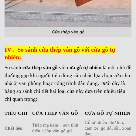
Cửa thép vân gỗ
IV . So sánh cửa thép vân gỗ với cửa gỗ tự
nhiên:
So sánh
cửa thép vân gỗ
với
cửa gỗ tự nhiên
là một chủ đề
thường gặp khi người tiêu dùng cân nhắc lựa chọn cửa cho
nhà ở, văn phòng hoặc công trình dân dụng. Dưới đây là
bảng so sánh chi tiết hai loại cửa này dựa trên nhiều tiêu
chí quan trọng:
TIÊU CHÍ
CỬA THÉP VÂN GỖ
CỬA GỖ TỰ NHIÊN
Gỗ tự nhiên như lim,
Thép mạ kẽm + sơn tĩnh
Chất liệu
căm xe, gõ đỏ, sồi, xoan
điện + lớp vân gỗ giả
đào…