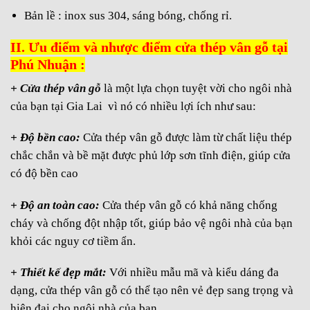
Bản lề : inox sus 304, sáng bóng, chống rỉ.
II. Ưu điểm và nhược điểm cửa thép vân gỗ tại
Phú Nhuận :
+
Cửa thép vân gỗ
là một lựa chọn tuyệt vời cho ngôi nhà
của bạn tại Gia Lai vì nó có nhiều lợi ích như sau:
+ Độ bền cao:
Cửa thép vân gỗ được làm từ chất liệu thép
chắc chắn và bề mặt được phủ lớp sơn tĩnh điện, giúp cửa
có độ bền cao
+ Độ an toàn cao:
Cửa thép vân gỗ có khả năng chống
cháy và chống đột nhập tốt, giúp bảo vệ ngôi nhà của bạn
khỏi các nguy cơ tiềm ẩn.
+ Thiết kế đẹp mắt:
Với nhiều mẫu mã và kiểu dáng đa
dạng, cửa thép vân gỗ có thể tạo nên vẻ đẹp sang trọng và
hiện đại cho ngôi nhà của bạn.