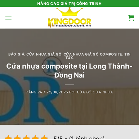
Bỏ
NÂNG CAO GIÁ TRỊ CÔNG TRÌNH
qua
nội
dung
BÁO GIÁ
,
CỬA NHỰA GIẢ GỖ
,
CỬA NHỰA GIẢ GỖ COMPOSITE
,
TIN
TỨC
Cửa nhựa composite tại Long Thành-
Đồng Nai
ĐĂNG VÀO
22/06/2025
BỞI
CỬA GỖ CỬA NHỰA
5/5 - (1 bình chọn)