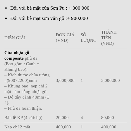
Đối với bề mặt cửa Sơn Pu : + 300.000
Đối với bề mặt sơn vân gỗ :+ 900.000
THÀNH
ĐƠN GIÁ
SỐ
DIỄN GIẢI
TIỀN
(VNĐ)
LƯỢNG
(VNĐ)
Cửa nhựa gỗ
composite
phủ da
(Bao gồm : Cánh +
Khung bao),
– Kích thước chừa tường
: (900×2200))mm
3,000,000
1
3,000,000
– Khung bao, nẹp chỉ 2
mặt làm bằng nhựa gỗ
– Độ dày cánh 40mm (±
2).
– Phủ da hoàn thiện.
Bản lề KP (4 cái/ bộ)
20,000
4
80,000
Nẹp chỉ 2 mặt
400,000
1
400,000