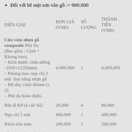
Đối với bề mặt sơn vân gỗ :+ 900.000
THÀNH
ĐƠN GIÁ
SỐ
DIỄN GIẢI
TIỀN
(VNĐ)
LƯỢNG
(VNĐ)
Cửa vòm nhựa gỗ
composite
Phủ Da
(Bao gồm : Cánh +
Khung bao),
– Kích thước chừa tường
: (920×2220))mm
4,000,000
1
4,000,000
– Khung bao, nẹp chỉ 2
mặt làm bằng nhựa gỗ
– Độ dày cánh 40mm (±
2).
– Phủ da hoàn thiện.
Bản lề KP (4 cái/ bộ)
20,000
4
80,000
Nẹp chỉ 2 mặt
400,000
1
400,000
Khóa tròn trơn
200,000
1
200,000