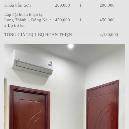
Khóa tròn trơn
200,000
1
200,000
Lắp đặt hoàn thiện tại
Long Thành – Đồng Nai :
450,000
1
450,000
2 Bộ trở lên
TỔNG GIÁ TRỊ 1 BỘ HOÀN THIỆN
4,130,000