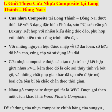
5. Một số thông tin liên hệ :
I. Giới Thiệu Cửa Nhựa Composite tại Long
6. HỆ THỐNG SHOWROOM TRƯNG BÀY :
Thành – Đồng Nai :
Cửa nhựa Composite
tại Long Thành – Đồng Nai được
thiết kế với 3 dạng đặc biết: Phủ da, sơn PU, sơn vân gỗ
Luxury. Kết hợp với nhiều kiểu dáng độc đáo, phù hợp
với nhiều kiến trúc công trình hiện đại.
Với những nguyên liệu được nhập về từ đài loan, sở hữu
độ bền cao, cứng cáp và sử dụng lâu dài.
Cửa nhựa composite được cấu tạo dựa trên sự kết hợp
giữa nhựa PVC, kèm theo đó là các sợi thủy tinh và bột
gỗ, và những chất phụ gia khác đã tạo nên được một
loại cửa bền bỉ bà chắc chắn theo thời gian.
Nhựa gỗ composite được gọi tắt là
WPC.
Được gọi theo
một cách khác là là
Wood Plastic Composite.
Để sử dụng cửa nhựa composite chính hãng của sungyu ,