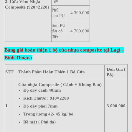
gỗ
2. Cửa Vòm Nhựa
Composite (920×2220)
Phủ
4 300.000
sơn PU
Sơn PU
tân cổ
4.700.000
điển
Bảng giá hoàn thiện 1 bộ cửa nhựa composite tại Lagi –
Bình Thuận :
Đơn Giá (
STT
Thành Phần Hoàn Thiện 1 Bộ Cửa
Bộ)
Cửa nhựa Composite ( Cánh + Khung Bao)
Độ dày cánh 40mm
Kích Thước : 910×2200
1
3.000.000
Độ dày phôi 7mm
Trọng lương 42- 45 kg/ bộ
Bề mặt ( Phủ da)