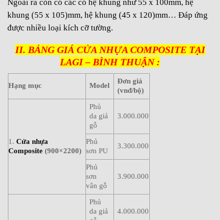
Ngoài ra còn có các có hệ khung như 55 x 100mm, hệ
khung (55 x 105)mm, hệ khung (45 x 120)mm… Đáp ứng
được nhiều loại kích cỡ tường.
II. BẢNG GIÁ CỬA NHỰA COMPOSITE TẠI
LAGI – BÌNH THUẬN :
Đơn giá
Hạng mục
Model
(vnđ/bộ)
Phủ
da giả
3.000.000
gỗ
1.
Cửa nhựa
Phủ
3.300.000
Composite
(900×2200)
sơn PU
Phủ
sơn
3.900.000
vân gỗ
Phủ
da giả
4.000.000