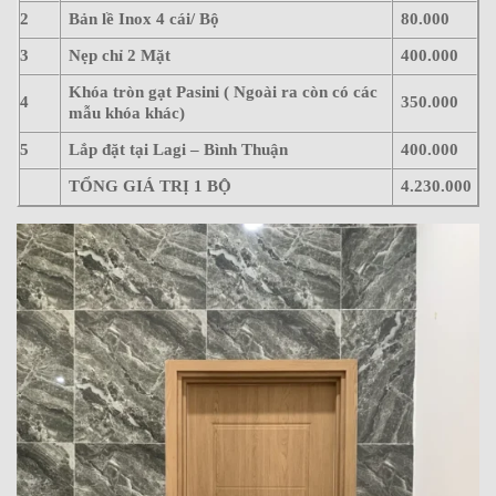
2
Bản lề Inox 4 cái/ Bộ
80.000
3
Nẹp chỉ 2 Mặt
400.000
Khóa tròn gạt Pasini ( Ngoài ra còn có các
4
350.000
mẫu khóa khác)
5
Lắp đặt tại Lagi – Bình Thuận
400.000
TỔNG GIÁ TRỊ 1 BỘ
4.230.000