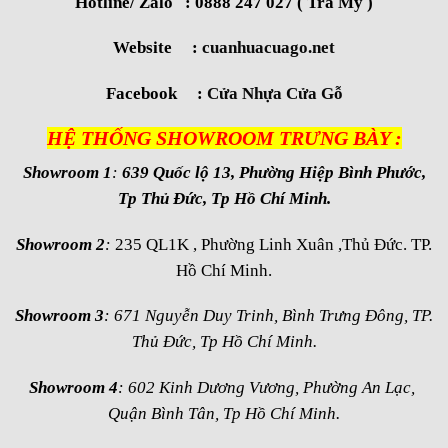
Hotline/ Zalo : 0888 247 027 ( Trà My )
Website :
cuanhuacuago.net
Facebook :
Cửa Nhựa Cửa Gỗ
HỆ THỐNG SHOWROOM TRƯNG BÀY :
Showroom 1
:
639 Quốc lộ 13, Phường Hiệp Bình Phước,
Tp Thủ Đức, Tp Hồ Chí Minh.
Showroom 2
:
235 QL1K , Phường Linh Xuân ,Thủ Đức. TP.
Hồ Chí Minh.
Showroom 3
: 671 Nguyễn Duy Trinh, Bình Trưng Đông, TP.
Thủ Đức, Tp Hồ Chí Minh.
Showroom 4
: 602 Kinh Dương Vương, Phường An Lạc,
Quận Bình Tân, Tp Hồ Chí Minh.