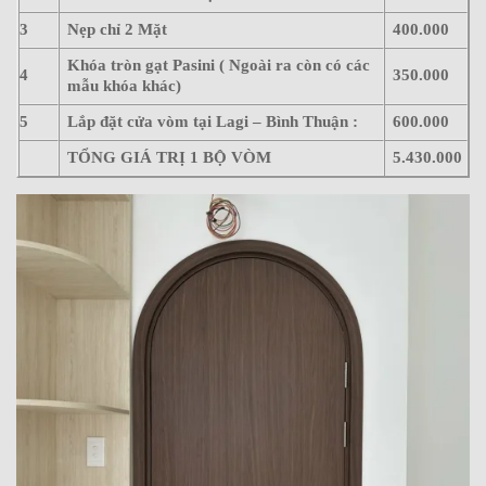
3
Nẹp chỉ 2 Mặt
400.000
Khóa tròn gạt Pasini ( Ngoài ra còn có các
4
350.000
mẫu khóa khác)
5
Lắp đặt cửa vòm tại Lagi – Bình Thuận :
600.000
TỔNG GIÁ TRỊ 1 BỘ VÒM
5.430.000