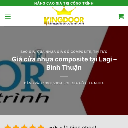
Bỏ
NÂNG CAO GIÁ TRỊ CÔNG TRÌNH
qua
nội
dung
BÁO GIÁ
,
CỬA NHỰA GIẢ GỖ COMPOSITE
,
TIN TỨC
Giá cửa nhựa composite tại Lagi –
Bình Thuận
ĐĂNG VÀO
13/08/2024
BỞI
CỬA GỖ CỬA NHỰA
5/5 - (1 bình chọn)