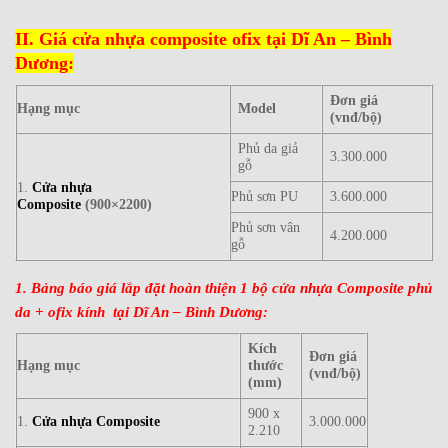
II. Giá cửa nhựa composite ofix tại Dĩ An – Bình
Dương:
Đơn giá
Hạng mục
Model
(vnđ/bộ)
Phủ da giả
3.300.000
gỗ
1.
Cửa nhựa
Phủ sơn PU
3.600.000
Composite
(900×2200)
Phủ sơn vân
4.200.000
gỗ
1. Bảng báo giá lắp đặt hoàn thiện 1 bộ cửa nhựa Composite phủ
da + ofix kính tại Dĩ An – Bình Dương:
Kích
Đơn giá
Hạng mục
thước
(vnđ/bộ)
(mm)
900 x
1.
Cửa nhựa Composite
3.000.000
2.210