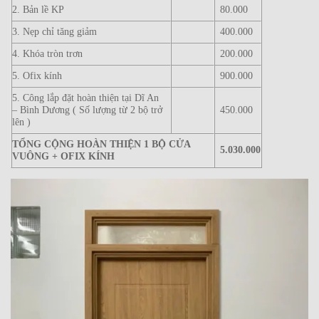
2. Bản lề KP
80.000
3. Nẹp chỉ tăng giảm
400.000
4. Khóa tròn trơn
200.000
5. Ofix kính
900.000
5. Công lắp đặt hoàn thiện tại Dĩ An
– Bình Dương ( Số lượng từ 2 bộ trở
450.000
lên )
TỔNG CỘNG HOÀN THIỆN 1 BỘ CỬA
5.030.000
VUÔNG + OFIX KÍNH