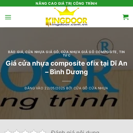
Bỏ
NÂNG CAO GIÁ TRỊ CÔNG TRÌNH
qua
nội
dung
BÁO GIÁ
,
CỬA NHỰA GIẢ GỖ
,
CỬA NHỰA GIẢ GỖ COMPOSITE
,
TIN
TỨC
Giá cửa nhựa composite ofix tại Dĩ An
– Bình Dương
ĐĂNG VÀO
22/05/2025
BỞI
CỬA GỖ CỬA NHỰA
Đánh giá nội dung