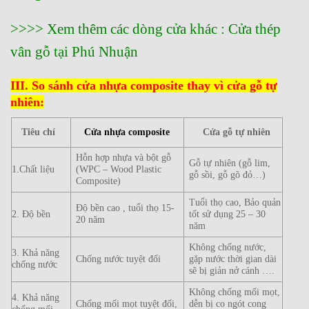
>>>> Xem thêm các dòng cửa khác : Cửa thép
vân gỗ tại Phú Nhuận
III. So sánh cửa nhựa composite thay vì cửa gỗ tự
nhiên:
Tiêu chí
Cửa nhựa composite
Cửa gỗ tự nhiên
Hỗn hợp nhựa và bột gỗ
Gỗ tự nhiên (gỗ lim,
1.Chất liệu
(WPC – Wood Plastic
gỗ sồi, gỗ gõ đỏ…)
Composite)
Tuổi thọ cao, Bảo quản
Độ bền cao , tuổi thọ 15-
2. Độ bền
tốt sử dụng 25 – 30
20 năm
năm
Không chống nước,
3. Khả năng
Chống nước tuyệt đối
gặp nước thời gian dài
chống nước
sẽ bị giản nở cánh ….
Không chống mối mọt,
4. Khả năng
Chống mối mọt tuyệt đối,
dễn bị co ngót cong