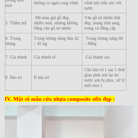
chống mối
không co ngót cong vênh.
vênh khi tiếp xúc với
mọt
nước.
Mã màu giả gỗ đẹp,
Vân gỗ tự nhiên thật
5. Thẩm mỹ
nhiều màu, nhưng không
đẹp, mang tính sang
bằng vân gỗ tự nhiên
trọng và đẳng cấp.
6. Trọng
Trọng lượng nặng tầm 42
Trọng lượng nặng 60
lượng
– 45 kg
– 80kg
7. Giá thành
Giá thành rẻ
Giá thành cao
Cần bảo trì ( sau 1 thời
gian phải sơn lại do
8. Bảo trì
Ít bảo trì
nước sơn bị phia. xử lý
mối mọt )
IV. Một số mẫu cửa nhựa composite ofix đẹp :