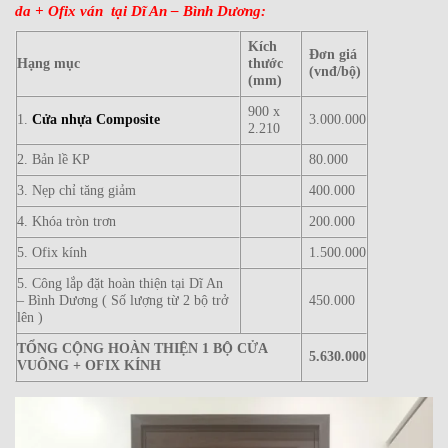
da + Ofix ván tại Dĩ An – Bình Dương:
Kích
Đơn giá
Hạng mục
thước
(vnđ/bộ)
(mm)
900 x
1.
Cửa nhựa Composite
3.000.000
2.210
2. Bản lề KP
80.000
3. Nẹp chỉ tăng giảm
400.000
4. Khóa tròn trơn
200.000
5. Ofix kính
1.500.000
5. Công lắp đặt hoàn thiện tại Dĩ An
– Bình Dương ( Số lượng từ 2 bộ trở
450.000
lên )
TỔNG CỘNG HOÀN THIỆN 1 BỘ CỬA
5.630.000
VUÔNG + OFIX KÍNH