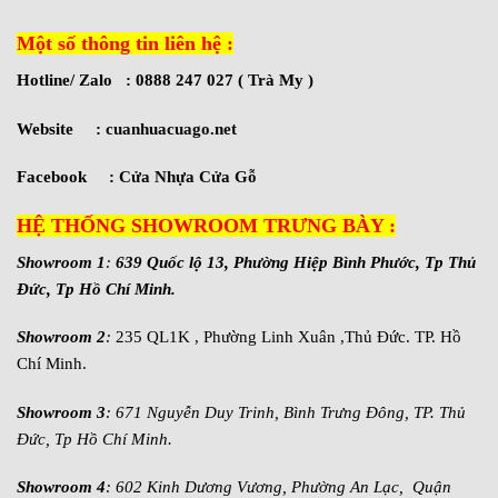
Một số thông tin liên hệ :
Hotline/ Zalo : 0888 247 027 ( Trà My )
Website :
cuanhuacuago.net
Facebook :
Cửa Nhựa Cửa Gỗ
HỆ THỐNG SHOWROOM TRƯNG BÀY :
Showroom 1
:
639 Quốc lộ 13, Phường Hiệp Bình Phước, Tp Thủ
Đức, Tp Hồ Chí Minh.
Showroom 2
:
235 QL1K , Phường Linh Xuân ,Thủ Đức. TP. Hồ
Chí Minh.
Showroom 3
: 671 Nguyễn Duy Trinh, Bình Trưng Đông, TP. Thủ
Đức, Tp Hồ Chí Minh.
Showroom 4
: 602 Kinh Dương Vương, Phường An Lạc, Quận