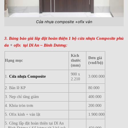
Cửa nhựa composite +ofix ván
3. Bảng báo giá lắp đặt hoàn thiện 1 bộ cửa nhựa Composite phủ
da + ofix tại Dĩ An – Bình Dương:
Kích
Đơn giá
Hạng mục
thước
(vnđ/bộ)
(mm)
900 x
1.
Cửa nhựa Composite
3.000.000
2.210
2. Bản lề KP
80.000
3. Nẹp chỉ tăng giảm
400.000
4. Khóa tròn trơn
200.000
5. Ofix kính + ván lật
1.900.000
5. Công lắp đặt hoàn thiện tại Dĩ An