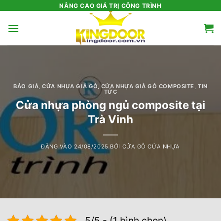
Bỏ
NÂNG CAO GIÁ TRỊ CÔNG TRÌNH
qua
nội
dung
BÁO GIÁ
,
CỬA NHỰA GIẢ GỖ
,
CỬA NHỰA GIẢ GỖ COMPOSITE
,
TIN
TỨC
Cửa nhựa phòng ngủ composite tại
Trà Vinh
ĐĂNG VÀO
24/08/2025
BỞI
CỬA GỖ CỬA NHỰA
5/5 - (1 bình chọn)