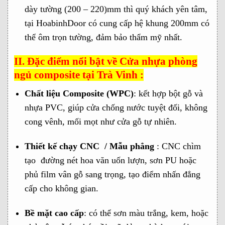
dày tường (200 – 220)mm thì quý khách yên tâm,
tại HoabinhDoor có cung cấp hệ khung 200mm có
thể ôm trọn tường, đảm bảo thẩm mỹ nhất.
II. Đặc điểm nổi bật về Cửa nhựa phòng
ngủ composite tại Trà Vinh :
Chất liệu Composite (WPC)
: kết hợp bột gỗ và
nhựa PVC, giúp cửa chống nước tuyệt đối, không
cong vênh, mối mọt như cửa gỗ tự nhiên.
Thiết kế chạy CNC / Mẫu phẳng
: CNC chìm
tạo đường nét hoa văn uốn lượn, sơn PU hoặc
phủ film vân gỗ sang trọng, tạo điểm nhấn đẳng
cấp cho không gian.
Bề mặt cao cấp
: có thể sơn màu trắng, kem, hoặc