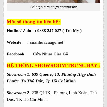
Cấu tạo cửa nhựa composite
Một số thông tin liên hệ :
Hotline/ Zalo : 0888 247 027 ( Trà My )
Website :
cuanhuacuago.net
Facebook :
Cửa Nhựa Cửa Gỗ
HỆ THỐNG SHOWROOM TRƯNG BÀY :
Showroom 1
:
639 Quốc lộ 13, Phường Hiệp Bình
Phước, Tp Thủ Đức, Tp Hồ Chí Minh.
Showroom 2
:
235 QL1K , Phường Linh Xuân ,Thủ
Đức. TP. Hồ Chí Minh.