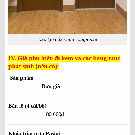
Cấu tạo cửa nhựa composite
IV. Giá phụ kiện đi kèm và các hạng mục
phát sinh (nếu có):
Sản phẩm
Đơn giá
Bản lề (4 cái/bộ)
80,000đ
Khóa tròn trơn Pasini