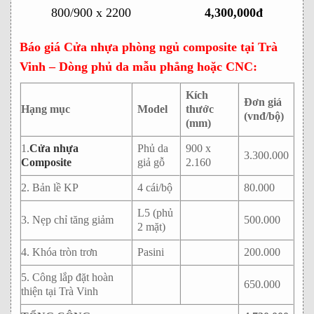
800/900 x 2200
4,300,000đ
Báo giá Cửa nhựa phòng ngủ composite tại Trà
Vinh – Dòng phủ da mẫu phẳng hoặc CNC:
Kích
Đơn giá
Hạng mục
Model
thước
(vnđ/bộ)
(mm)
1.
Cửa nhựa
Phủ da
900 x
3.300.000
Composite
giả gỗ
2.160
2. Bản lề KP
4 cái/bộ
80.000
L5 (phủ
3. Nẹp chỉ tăng giảm
500.000
2 mặt)
4. Khóa tròn trơn
Pasini
200.000
5. Công lắp đặt hoàn
650.000
thiện tại Trà Vinh