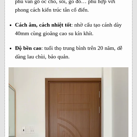
phủ vân gỗ óc chó, sồi, gõ đỏ… phù hợp với
phong cách kiến trúc tân cổ điển.
Cách âm, cách nhiệt tốt
: nhờ cấu tạo cánh dày
40mm cùng gioăng cao su kín khít.
Độ bền cao
: tuổi thọ trung bình trên 20 năm, dễ
dàng lau chùi, bảo quản.