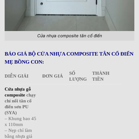
Cửa nhựa composite tân cổ điển
BÁO GIÁ BỘ CỬA NHỰA COMPOSITE TÂN CỔ ĐIỂN
MẸ BỒNG CON:
SỐ
THÀNH
DIỄN GIẢI
ĐƠN GIÁ
LƯỢNG
TIỀN
Cửa nhựa gỗ
composite
chạy
chỉ nổi tân cổ
điển sơn PU
(SYA)
– Khung bao 45
x 110mm
– Nẹp chỉ làm
bằng nhựa giả