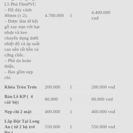
L5 Phủ FlimPVC
– Độ dày cánh
4.400.000
40mm (± 2).
4.700.000
1
vnđ
– Được làm từ bột
gỗ xay mịn với hạt
nhựa và keo
chuyên dụng dưới
nhiệt độ và áp suất
cao nên rất bền và
cứng chắc.
– Phủ da hoàn
thiện.
– Bao gồm nẹp
chỉ.
Khóa Tròn Trơn
200.000
1
200.000 vnđ
Bản Lề KP ( 4
80.000
1
80.000 vnđ
cái/ bộ)
Nẹp chỉ 2 mặt
400.000
1
400.000 vnđ
Lắp Đặt Tại Long
An ( từ 2 bộ trở
550.000
1
550.000 vnđ
lên )