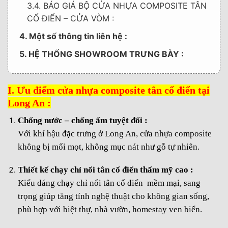
3.4. BÁO GIÁ BỘ CỬA NHỰA COMPOSITE TÂN
CỔ ĐIỂN – CỬA VÒM :
4. Một số thông tin liên hệ :
5. HỆ THỐNG SHOWROOM TRƯNG BÀY :
I. Ưu điểm cửa nhựa composite tân cổ điển tại
Long An :
Chống nước – chống ẩm tuyệt đối :
Với khí hậu đặc trưng ở Long An, cửa nhựa composite
không bị mối mọt, không mục nát như gỗ tự nhiên.
Thiết kế chạy chỉ nổi tân cổ điển thẩm mỹ cao :
Kiểu dáng chạy chỉ nổi tân cổ điển mềm mại, sang
trọng giúp tăng tính nghệ thuật cho không gian sống,
phù hợp với biệt thự, nhà vườn, homestay ven biển.