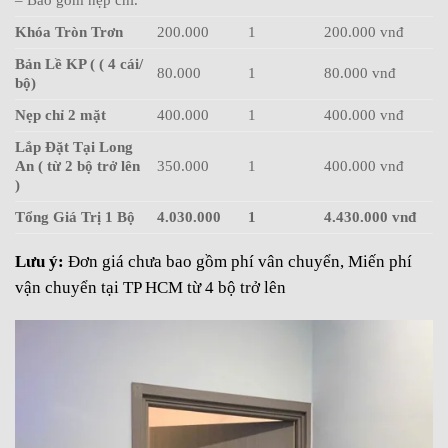
Khóa Tròn Trơn
200.000
1
200.000 vnđ
Bản Lề KP ( ( 4 cái/
80.000
1
80.000 vnđ
bộ)
Nẹp chỉ 2 mặt
400.000
1
400.000 vnđ
Lắp Đặt Tại Long
An ( từ 2 bộ trở lên
350.000
1
400.000 vnđ
)
Tổng Giá Trị 1 Bộ
4.030.000
1
4.430.000 vnđ
Lưu ý:
Đơn giá chưa bao gồm phí vân chuyển, Miến phí
vận chuyển tại TP HCM từ 4 bộ trở lên