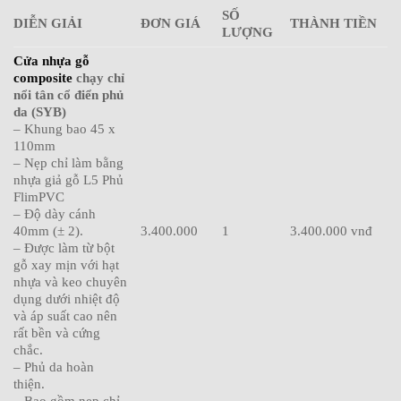
SỐ
DIỄN GIẢI
ĐƠN GIÁ
THÀNH TIỀN
LƯỢNG
Cửa nhựa gỗ
composite
chạy chỉ
nổi tân cổ điển phủ
da (SYB)
– Khung bao 45 x
110mm
– Nẹp chỉ làm bằng
nhựa giả gỗ L5 Phủ
FlimPVC
– Độ dày cánh
40mm (± 2).
3.400.000
1
3.400.000 vnđ
– Được làm từ bột
gỗ xay mịn với hạt
nhựa và keo chuyên
dụng dưới nhiệt độ
và áp suất cao nên
rất bền và cứng
chắc.
– Phủ da hoàn
thiện.
– Bao gồm nẹp chỉ.