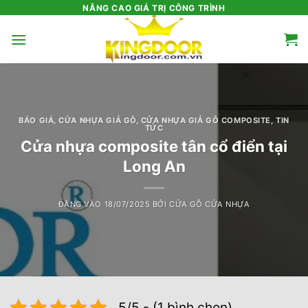
Bỏ
NÂNG CAO GIÁ TRỊ CÔNG TRÌNH
qua
nội
dung
BÁO GIÁ
,
CỬA NHỰA GIẢ GỖ
,
CỬA NHỰA GIẢ GỖ COMPOSITE
,
TIN
TỨC
Cửa nhựa composite tân cổ điển tại
Long An
ĐĂNG VÀO
18/07/2025
BỞI
CỬA GỖ CỬA NHỰA
5/5 - (1 bình chọn)