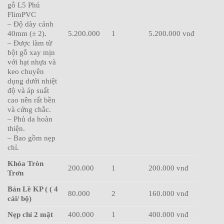
gỗ L5 Phủ
FlimPVC
– Độ dày cánh
40mm (± 2).
5.200.000
1
5.200.000 vnđ
– Được làm từ
bột gỗ xay mịn
với hạt nhựa và
keo chuyên
dụng dưới nhiệt
độ và áp suất
cao nên rất bền
và cứng chắc.
– Phủ da hoàn
thiện.
– Bao gồm nẹp
chỉ.
Khóa Tròn
200.000
1
200.000 vnđ
Trơn
Bản Lề KP ( ( 4
80.000
2
160.000 vnđ
cái/ bộ)
Nẹp chỉ 2 mặt
400.000
1
400.000 vnđ