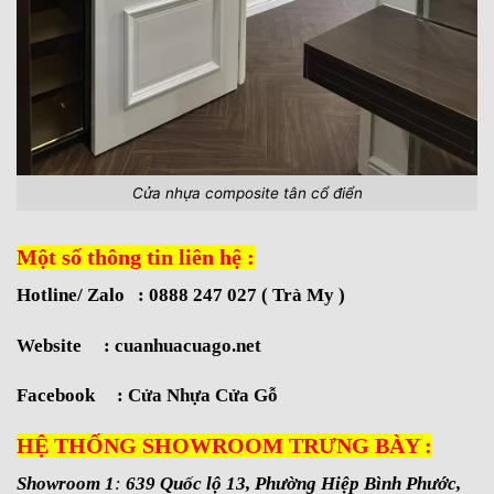
Cửa nhựa composite tân cổ điển
Một số thông tin liên hệ :
Hotline/ Zalo : 0888 247 027 ( Trà My )
Website :
cuanhuacuago.net
Facebook :
Cửa Nhựa Cửa Gỗ
HỆ THỐNG SHOWROOM TRƯNG BÀY :
Showroom 1
:
639 Quốc lộ 13, Phường Hiệp Bình Phước,