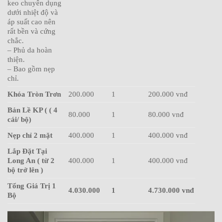
keo chuyên dụng
dưới nhiệt độ và
áp suất cao nên
rất bền và cứng
chắc.
– Phủ da hoàn
thiện.
– Bao gồm nẹp
chỉ.
Khóa Tròn Trơn
200.000
1
200.000 vnđ
Bản Lề KP ( ( 4
80.000
1
80.000 vnđ
cái/ bộ)
Nẹp chỉ 2 mặt
400.000
1
400.000 vnđ
Lắp Đặt Tại
Long An ( từ 2
400.000
1
400.000 vnđ
bộ trở lên )
Tổng Giá Trị 1
4.030.000
1
4.730.000 vnđ
Bộ