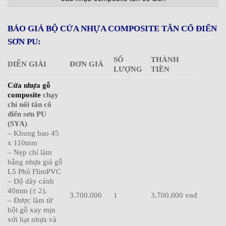
BÁO GIÁ BỘ CỬA NHỰA COMPOSITE TÂN CỔ ĐIỂN
SƠN PU:
SỐ
THÀNH
DIỄN GIẢI
ĐƠN GIÁ
LƯỢNG
TIỀN
Cửa nhựa gỗ
composite
chạy
chỉ nổi tân cổ
điển sơn PU
(SYA)
– Khung bao 45
x 110mm
– Nẹp chỉ làm
bằng nhựa giả gỗ
L5 Phủ FlimPVC
– Độ dày cánh
40mm (± 2).
3.700.000
1
3.700.000 vnđ
– Được làm từ
bột gỗ xay mịn
với hạt nhựa và