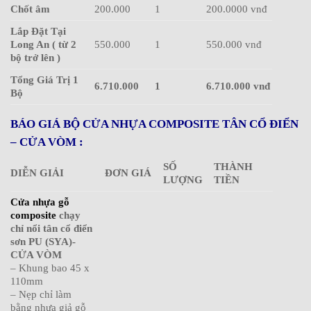
Chốt âm
200.000
1
200.0000 vnđ
Lắp Đặt Tại
Long An ( từ 2
550.000
1
550.000 vnđ
bộ trở lên )
Tổng Giá Trị 1
6.710.000
1
6.710.000 vnđ
Bộ
BÁO GIÁ BỘ CỬA NHỰA COMPOSITE TÂN CỔ ĐIỂN
– CỬA VÒM :
SỐ
THÀNH
DIỄN GIẢI
ĐƠN GIÁ
LƯỢNG
TIỀN
Cửa nhựa gỗ
composite
chạy
chỉ nổi tân cổ điển
sơn PU (SYA)-
CỬA VÒM
– Khung bao 45 x
110mm
– Nẹp chỉ làm
bằng nhựa giả gỗ