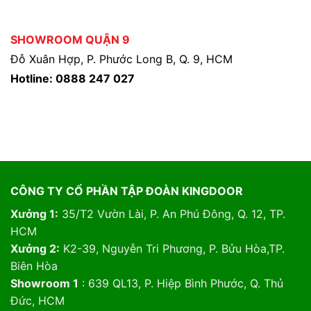
SHOWROOM QUẬN 9
Đỗ Xuân Hợp, P. Phước Long B, Q. 9, HCM
Hotline: 0888 247 027
CÔNG TY CỔ PHẦN TẬP ĐOÀN KINGDOOR
Xưởng 1:
35/T2 Vườn Lài, P. An Phú Đông, Q. 12, TP.
HCM
Xưởng 2:
K2-39, Nguyễn Tri Phương, P. Bửu Hòa,TP.
Biên Hòa
Showroom 1
: 639 QL13, P. Hiệp Bình Phước, Q. Thủ
Đức, HCM