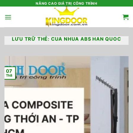
Bỏ
NÂNG CAO GIÁ TRỊ CÔNG TRÌNH
qua
nội
dung
LƯU TRỮ THẺ:
CUA NHUA ABS HAN QUOC
07
Th8