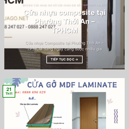
BÁO GIÁ CỬA NHỰA GIẢ GỖ CỬA NHỰA GIẢ GỖ COMPOSITE TIN TỨC
Cửa nhựa composite tại
Phường Thới An –
TPHCM
Cửa nhựa Composite tại Phường Thới An –
TP.HCM đang ngày càng được nhiều gia
TIẾP TỤC ĐỌC
→
21
Th11