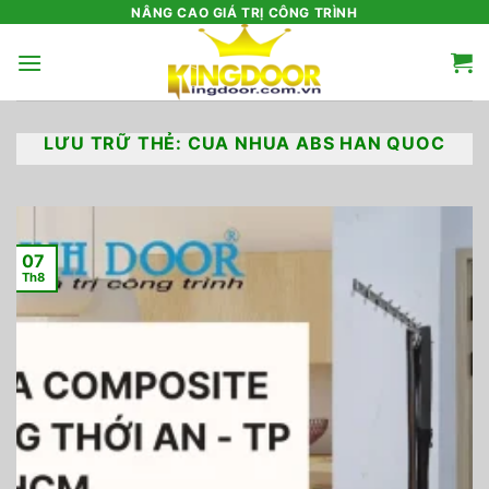
Bỏ
NÂNG CAO GIÁ TRỊ CÔNG TRÌNH
qua
nội
dung
LƯU TRỮ THẺ:
CUA NHUA ABS HAN QUOC
07
Th8