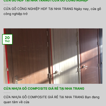
CỬA GỖ HDF TẠI NHA TRANG I CỬA GỖ CÔNG NGHIỆP
CỬA GỖ CÔNG NGHIỆP HDF TẠI NHA TRANG Ngày nay, cửa gỗ
công nghiệp trở
20
Th2
CỬA NHỰA GỖ COMPOSITE GIÁ RẺ TẠI NHA TRANG
CỬA NHỰA GỖ COMPOSITE GIÁ RẺ TẠI NHA TRANG Bạn đang
quan tâm về cửa