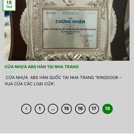
18
Th2
CỬA NHỰA ABS HÀN TẠI NHA TRANG
CỬA NHỰA ABS HÀN QUỐC TẠI NHA TRANG “KINGDOOR –
VUA CỦA CÁC LOẠI CỬA”.
1
…
15
16
17
18