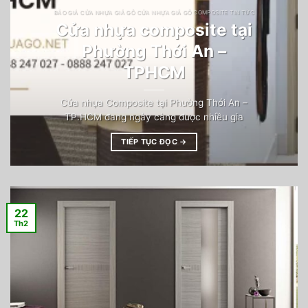
BÁO GIÁ CỬA NHỰA GIẢ GỖ CỬA NHỰA GIẢ GỖ COMPOSITE TIN TỨC
Cửa nhựa composite tại
Phường Thới An –
TPHCM
Cửa nhựa Composite tại Phường Thới An –
TP.HCM đang ngày càng được nhiều gia
TIẾP TỤC ĐỌC
→
22
Th2