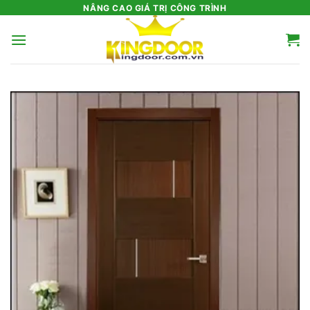
Bỏ
NÂNG CAO GIÁ TRỊ CÔNG TRÌNH
qua
nội
dung