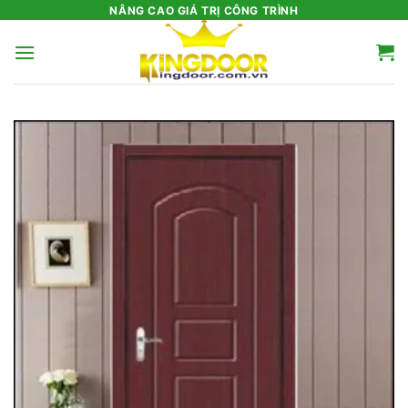
Bỏ
NÂNG CAO GIÁ TRỊ CÔNG TRÌNH
qua
nội
dung