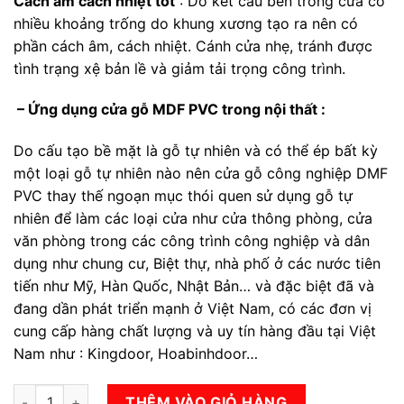
Cách âm cách nhiệt tốt
: Do kết cấu bên trong cửa có
nhiều khoảng trống do khung xương tạo ra nên có
phần cách âm, cách nhiệt. Cánh cửa nhẹ, tránh được
tình trạng xệ bản lề và giảm tải trọng công trình.
– Ứng dụng cửa gỗ MDF PVC trong nội thất :
Do cấu tạo bề mặt là gỗ tự nhiên và có thể ép bất kỳ
một loại gỗ tự nhiên nào nên cửa gỗ công nghiệp DMF
PVC thay thế ngoạn mục thói quen sử dụng gỗ tự
nhiên để làm các loại cửa như cửa thông phòng, cửa
văn phòng trong các công trình công nghiệp và dân
dụng như chung cư, Biệt thự, nhà phố ở các nước tiên
tiến như Mỹ, Hàn Quốc, Nhật Bản… và đặc biệt đã và
đang dần phát triển mạnh ở Việt Nam, có các đơn vị
cung cấp hàng chất lượng và uy tín hàng đầu tại Việt
Nam như : Kingdoor, Hoabinhdoor…
Cửa gỗ công nghiệp MDF phủ PVC KD.1178 số lượng
THÊM VÀO GIỎ HÀNG