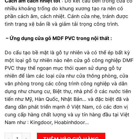
Cách âm cách nhiệt tốt
: Do kết cấu bên trong cửa có
nhiều khoảng trống do khung xương tạo ra nên có
phần cách âm, cách nhiệt. Cánh cửa nhẹ, tránh được
tình trạng xệ bản lề và giảm tải trọng công trình.
– Ứng dụng cửa gỗ MDF PVC trong nội thất :
Do cấu tạo bề mặt là gỗ tự nhiên và có thể ép bất kỳ
một loại gỗ tự nhiên nào nên cửa gỗ công nghiệp DMF
PVC thay thế ngoạn mục thói quen sử dụng gỗ tự
nhiên để làm các loại cửa như cửa thông phòng, cửa
văn phòng trong các công trình công nghiệp và dân
dụng như chung cư, Biệt thự, nhà phố ở các nước tiên
tiến như Mỹ, Hàn Quốc, Nhật Bản… và đặc biệt đã và
đang dần phát triển mạnh ở Việt Nam, có các đơn vị
cung cấp hàng chất lượng và uy tín hàng đầu tại Việt
Nam như : Kingdoor, Hoabinhdoor…
Cửa gỗ công nghiệp MDF phủ PVC KD.1179 số lượng
THÊM VÀO GIỎ HÀNG