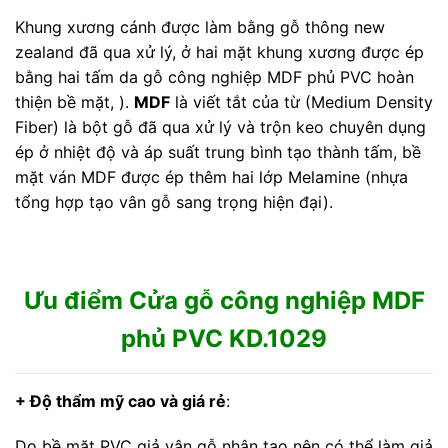
Khung xương cánh được làm bằng gỗ thông new
zealand đã qua xử lý, ở hai mặt khung xương được ép
bằng hai tấm da gỗ công nghiệp MDF phủ PVC hoàn
thiện bề mặt, ).
MDF
là viết tắt của từ (Medium Density
Fiber) là bột gỗ đã qua xử lý và trộn keo chuyên dụng
ép ở nhiệt độ và áp suất trung bình tạo thành tấm, bề
mặt ván MDF được ép thêm hai lớp Melamine (nhựa
tổng hợp tạo vân gỗ sang trọng hiện đại).
Ưu điểm Cửa gỗ công nghiệp MDF
phủ PVC KD.1029
+ Độ thẩm mỹ cao và giá rẻ
:
Do bề mặt PVC giả vân gỗ nhân tạo nên có thể làm giả