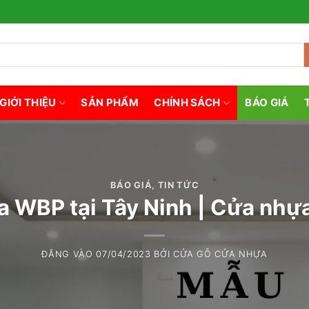
GIỚI THIỆU
SẢN PHẨM
CHÍNH SÁCH
BÁO GIÁ
BÁO GIÁ
,
TIN TỨC
 WBP tại Tây Ninh | Cửa nhự
ĐĂNG VÀO
07/04/2023
BỞI
CỬA GỖ CỬA NHỰA