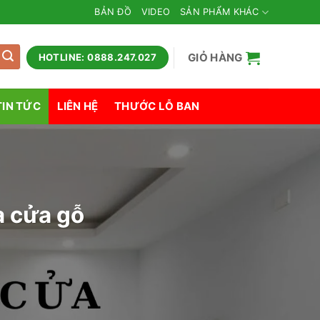
BẢN ĐỒ
VIDEO
SẢN PHẨM KHÁC
GIỎ HÀNG
HOTLINE: 0888.247.027
TIN TỨC
LIÊN HỆ
THƯỚC LỖ BAN
a cửa gỗ