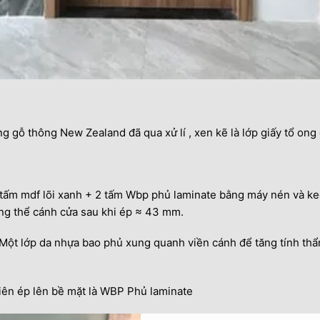
gỗ thông New Zealand đã qua xử lí , xen kẽ là lớp giấy tổ ong 
 tấm mdf lõi xanh + 2 tấm Wbp phủ laminate bằng máy nén và ke
ổng thể cánh cửa sau khi ép ≈ 43 mm.
Một lớp da nhựa bao phủ xung quanh viền cánh để tăng tính thẩ
hiên ép lên bề mặt là WBP Phủ laminate