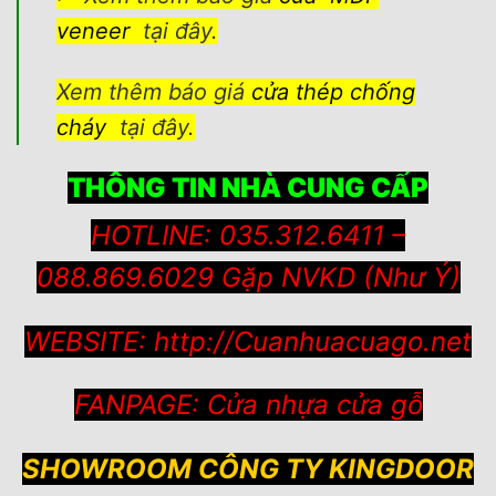
veneer
tại đây.
Xem thêm báo giá
cửa thép chống
cháy
tại đây.
THÔNG TIN NHÀ CUNG CẤP
HOTLINE: 035.312.6411 –
088.869.6029 Gặp NVKD (Như Ý)
WEBSITE:
http://Cuanhuacuago.net
FANPAGE:
Cửa nhựa cửa gỗ
SHOWROOM CÔNG TY KINGDOOR