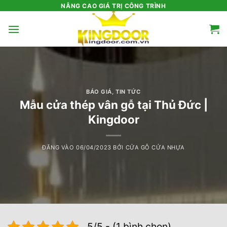
Bỏ
NÂNG CAO GIÁ TRỊ CÔNG TRÌNH
qua
nội
dung
BÁO GIÁ
,
TIN TỨC
Mẫu cửa thép vân gỗ tại Thủ Đức |
Kingdoor
ĐĂNG VÀO
06/04/2023
BỞI
CỬA GỖ CỬA NHỰA
5/5 - (1 bình chọn)