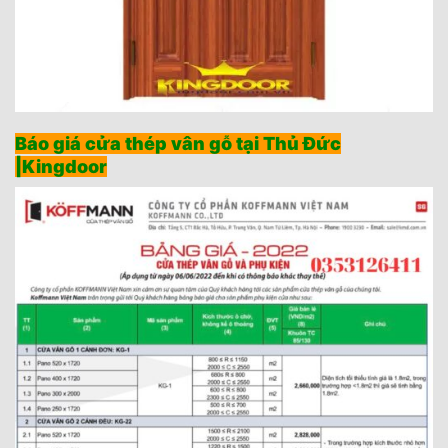
Báo giá cửa thép vân gỗ tại Thủ Đức
|Kingdoor