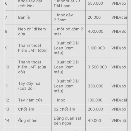
Khóa tay gạt
– Inox xuất xứ
6
550.000
VNĐ/bộ
(cốt lớn)
Đài Loan
– Inox dày
7
Bản lề
20.000
VNĐ/cái
2.5mm
Nẹp chỉ đi kèm
– một bộ gồm 2
8
400.000
VNĐ/Bộ
cửa
mặt
– Xuất xứ Đài
Thanh thoát
9
Loan (xem
1.100.000
VNĐ/bộ
hiểm JMT (đơn)
mẫu)
Thanh thoát
– Xuất xứ Đài
10
hiểm JMT (cửa
Loan (xem
3.500.000
VNĐ/bộ
đôi)
mẫu)
– Xuất xứ Đài
Tay đẩy hơi
11
Loan (xem
380.000
VNĐ/bộ
(cửa đôi)
mẫu)
12
Tay nắm cửa
– Inox
100.000
VNĐ/cái
13
Chốt âm
02 chốt âm
200.000
VNĐ/bộ
Dùng quan sát
14
Ống nhòm
40.000
VNĐ/bộ
bên ngoài