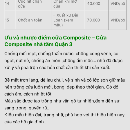
Cục hít chặn
Chặn khi mở
14
40.000
VNĐ/bộ
cửa
cửa
– Xuất xứ Đài
15
Chốt an toàn
Loan (xem
70.000
VNĐ/bộ
mẫu)
Ưu và nhược điểm cửa Composite – Cửa
Composite nhà tắm Quận 3
Chống mối mọt, chống thấm nước, chống cong vênh, co
ngót, nứt nẻ, chống ăn mòn ,chống ẩm mốc… nhờ đã được
xử lý và pha trộn các hóa chất cần thiết khi sản xuất.
Bề mặt trơn láng, dễ lau chùi, vệ sinh và có lớp sơn giữ màu
nên trông cửa luôn mới, bóng, đẹp theo thời gian. Có độ
cách âm, cách nhiệt tốt.
Màu sắc được tạo trông như vân gỗ tự nhiên,đem đến sự
sang trọng, quyến rũ..
Kiểu mẫu hiện đại, trang nhã, phù hợp với thị hiếu hiện nay
của các hộ gia đình .