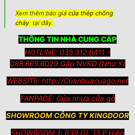
Xem thêm báo giá
cửa thép chống
cháy
tại đây.
THÔNG TIN NHÀ CUNG CẤP
HOTLINE: 035.312.6411 –
088.869.6029 Gặp NVKD (Như Ý)
WEBSITE:
http://Cuanhuacuago.net
FANPAGE:
Cửa nhựa cửa gỗ
SHOWROOM CÔNG TY KINGDOOR
SHOWROOM 1: 639 QL 13 P.Hiệp