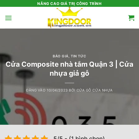
Bỏ
NÂNG CAO GIÁ TRỊ CÔNG TRÌNH
qua
nội
dung
BÁO GIÁ
,
TIN TỨC
Cửa Composite nhà tắm Quận 3 | Cửa
nhựa giả gỗ
ĐĂNG VÀO
10/04/2023
BỞI
CỬA GỖ CỬA NHỰA
5/5 - (1 bình chọn)