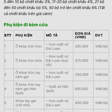
5 đến 10 bộ chiết khấu 3%, 11-20 bộ chiết khấu 4%, 21 bộ
đến 50 chiết khấu bộ 5%, 50 bộ trở lên chiết khấu 6% (Tất
cả chiết khấu trên giá cánh)
Phụ kiện đi kèm cửa
ĐƠN GIÁ
STT
PHỤ KIỆN
MÔ TẢ
ĐVT
(VNĐ)
– Inox xuất xứ
1
Ổ khóa tròn trơn
200.000
VNĐ/bộ
Đài Loan
– Inox xuất xứ
2
Ổ khóa tròn khía
Đài Loan (loại
270.000
VNĐ/bộ
tốt)
Ổ khóa tròn tay
– Inox xuất xứ
3
350.000
VNĐ/bộ
nắm gạt
Đài Loan
Ổ khóa tròn tay
– Xuất xứ Hàn
4
nắm gạt Hàn
600.000
VNĐ/bộ
Quốc
Quốc
Khóa tay gạt
– Inox xuất xứ
5
450.000
VNĐ/bộ
(cốt nhỏ)
Đài Loan