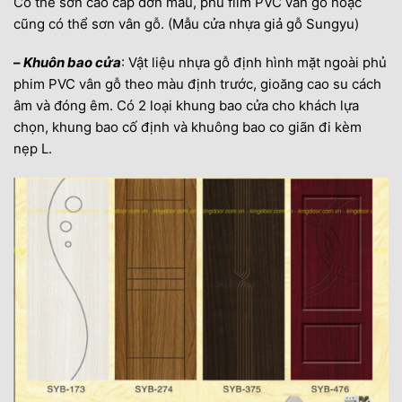
Có thể sơn cao cấp đơn màu, phủ film PVC vân gỗ hoặc
cũng có thể sơn vân gỗ. (Mẫu cửa nhựa giả gỗ Sungyu)
–
Khuôn bao cửa
: Vật liệu nhựa gỗ định hình mặt ngoài phủ
phim PVC vân gỗ theo màu định trước, gioăng cao su cách
âm và đóng êm. Có 2 loại khung bao cửa cho khách lựa
chọn, khung bao cố định và khuông bao co giãn đi kèm
nẹp L.