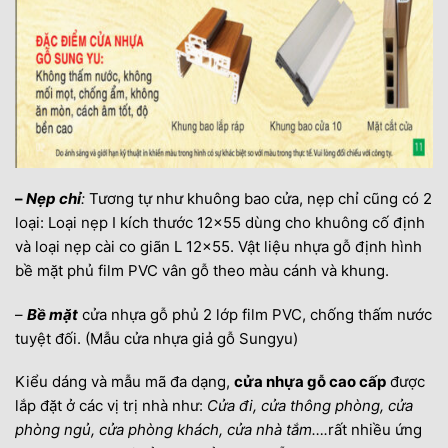
–
Nẹp chỉ
:
Tương tự như khuông bao cửa, nẹp chỉ cũng có 2
loại: Loại nẹp I kích thước 12×55 dùng cho khuông cố định
và loại nẹp cài co giãn L 12×55. Vật liệu nhựa gỗ định hình
bề mặt phủ film PVC vân gỗ theo màu cánh và khung.
–
Bề mặt
cửa nhựa gỗ phủ 2 lớp film PVC, chống thấm nước
tuyệt đối. (Mẫu cửa nhựa giả gỗ Sungyu)
Kiểu dáng và mẫu mã đa dạng,
cửa nhựa gỗ cao cấp
được
lắp đặt ở các vị trị nhà như:
Cửa đi, cửa thông phòng, cửa
phòng ngủ, cửa phòng khách, cửa nhà tắm….
rất nhiều ứng