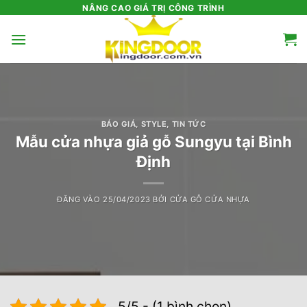
Bỏ
NÂNG CAO GIÁ TRỊ CÔNG TRÌNH
qua
nội
dung
BÁO GIÁ
,
STYLE
,
TIN TỨC
Mẫu cửa nhựa giả gỗ Sungyu tại Bình
Định
ĐĂNG VÀO
25/04/2023
BỞI
CỬA GỖ CỬA NHỰA
5/5 - (1 bình chọn)