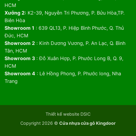
HCM
Xưởng 2:
K2-39, Nguyễn Tri Phương, P. Bửu Hòa,TP.
Biên Hòa
Showroom 1
: 639 QL13, P. Hiệp Bình Phước, Q. Thủ
Đức, HCM
Showroom 2
: Kinh Dương Vương, P. An Lạc, Q. Bình
Tân, HCM
Showroom 3
: Đỗ Xuân Hợp, P. Phước Long B, Q. 9,
HCM
Showroom 4
: Lê Hồng Phong, P. Phước long, Nha
Trang
Thiết kế website DSIC
Copyright 2026 ©
Cửa nhựa cửa gỗ Kingdoor