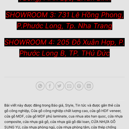
SHOWROOM 3: 731 Lê Hồng Phong,
P.Phước Long, Tp. Nha Trang
SHOWROOM 4: 205 Đỗ Xuân Hợp, P.
Phước Long B, TP. THủ Đức
Bài viết này được đăng trong
Báo giá
,
Style
,
Tin tức
và được gắn thẻ
cửa
gỗ công nghiệp
,
Cửa gỗ công nghiệp chất lượng cao
,
cửa gỗ HDF veneer
,
cửa gỗ MDF
,
cửa gỗ MDF phủ laminate
,
cua nhua abs han quoc
,
cửa nhựa
composite
,
cửa nhựa giả gỗ
,
cửa nhựa giả gỗ đài loan
,
CỬA NHỰA GỖ
SUNG YU
,
cửa nhựa phòng ngủ
,
cửa nhựa phòng tắm
,
cửa thép chống