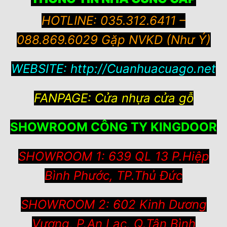
HOTLINE: 035.312.6411 –
088.869.6029 Gặp NVKD (Như Ý)
WEBSITE:
http://Cuanhuacuago.net
FANPAGE:
Cửa nhựa cửa gỗ
SHOWROOM CÔNG TY KINGDOOR
SHOWROOM 1: 639 QL 13 P.Hiệp
Bình Phước, TP.Thủ Đức
SHOWROOM 2: 602 Kinh Dương
Vương, P.An Lạc, Q.Tân Bình