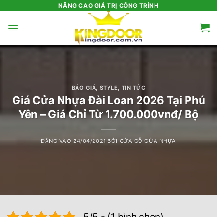
Bỏ
NÂNG CAO GIÁ TRỊ CÔNG TRÌNH
qua
nội
dung
BÁO GIÁ
,
STYLE
,
TIN TỨC
Giá Cửa Nhựa Đài Loan 2026 Tại Phú
Yên – Giá Chỉ Từ 1.700.000vnđ/ Bộ
ĐĂNG VÀO
24/04/2021
BỞI
CỬA GỖ CỬA NHỰA
5/5 - (1 bình chọn)