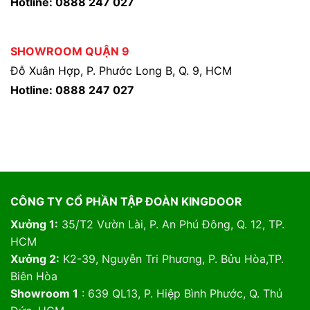
Hotline: 0888 247 027
SHOWROOM QUẬN 9
Đỗ Xuân Hợp, P. Phước Long B, Q. 9, HCM
Hotline: 0888 247 027
CÔNG TY CỔ PHẦN TẬP ĐOÀN KINGDOOR
Xưởng 1:
35/T2 Vườn Lài, P. An Phú Đông, Q. 12, TP.
HCM
Xưởng 2:
K2-39, Nguyễn Tri Phương, P. Bửu Hòa,TP.
Biên Hòa
Showroom 1
: 639 QL13, P. Hiệp Bình Phước, Q. Thủ