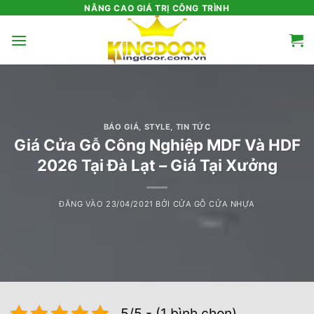
Bỏ
NÂNG CAO GIÁ TRỊ CÔNG TRÌNH
qua
nội
dung
BÁO GIÁ
,
STYLE
,
TIN TỨC
Giá Cửa Gỗ Công Nghiệp MDF Và HDF
2026 Tại Đà Lạt – Giá Tại Xưởng
ĐĂNG VÀO
23/04/2021
BỞI
CỬA GỖ CỬA NHỰA
5/5 - (1 bình chọn)