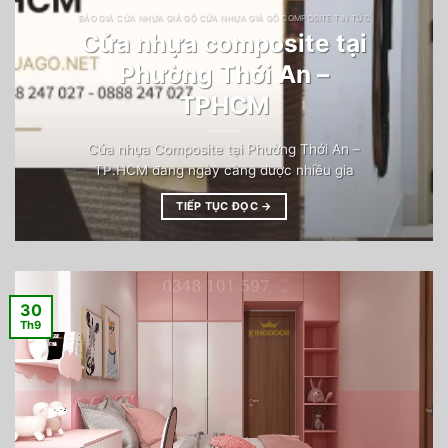
BÁO GIÁ CỬA NHỰA GIẢ GỖ CỬA NHỰA GIẢ GỖ COMPOSITE TIN TỨC
Cửa nhựa composite tại
Phường Thới An –
TPHCM
Cửa nhựa Composite tại Phường Thới An –
TP.HCM đang ngày càng được nhiều gia
TIẾP TỤC ĐỌC
→
30
Th9