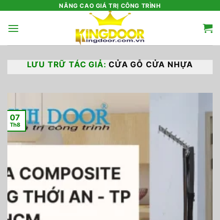
Bỏ
NÂNG CAO GIÁ TRỊ CÔNG TRÌNH
qua
nội
dung
LƯU TRỮ TÁC GIẢ:
CỬA GỖ CỬA NHỰA
07
Th8