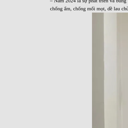
– Năm 2024 là sự phát triển và bùng
chống ẩm, chống mối mọt, dề lau chùi