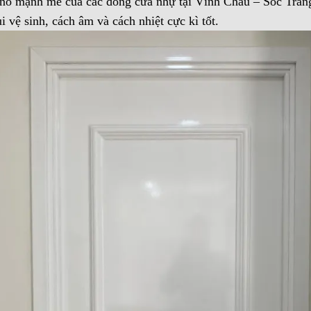
 nổ mạnh mẽ của các dòng cửa nhự tại Vĩnh Châu – Sóc Trăn
 vệ sinh, cách âm và cách nhiệt cực kì tốt.