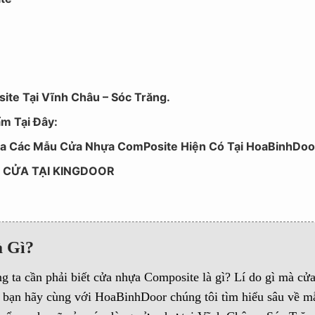
ite Tại Vĩnh Châu – Sóc Trăng.
m Tại Đây:
ua Các Mẫu Cửa Nhựa ComPosite Hiện Có Tại HoaBinhDoo
T CỬA TẠI KINGDOOR
à Gì?
ng ta cần phải biết cửa nhựa Composite là gì? Lí do gì mà cửa
c bạn hãy cùng với HoaBinhDoor chúng tôi tìm hiểu sâu về m