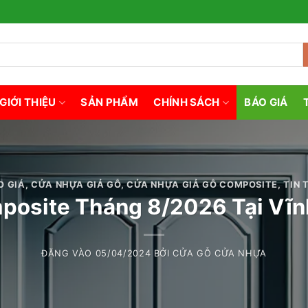
GIỚI THIỆU
SẢN PHẨM
CHÍNH SÁCH
BÁO GIÁ
O GIÁ
,
CỬA NHỰA GIẢ GỖ
,
CỬA NHỰA GIẢ GỖ COMPOSITE
,
TIN 
osite Tháng 8/2026 Tại Vĩn
ĐĂNG VÀO
05/04/2024
BỞI
CỬA GỖ CỬA NHỰA