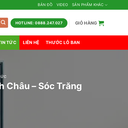
BẢN ĐỒ
VIDEO
SẢN PHẨM KHÁC
GIỎ HÀNG
HOTLINE: 0888.247.027
TIN TỨC
LIÊN HỆ
THƯỚC LỖ BAN
TỨC
h Châu – Sóc Trăng