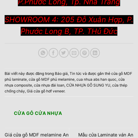
P.Phước Long, Tp. Nha Trang
SHOWROOM 4: 205 Đỗ Xuân Hợp, P.
Phước Long B, TP. THủ Đức
Bài viết này được đăng trong
Báo giá
,
Tin tức
và được gắn thẻ
cửa gỗ MDF
phủ laminate
,
cửa gỗ MDF phủ melamine
,
cua nhua abs han quoc
,
cửa
nhựa composite
,
cửa nhựa đài loan
,
CỬA NHỰA GỖ SUNG YU
,
cửa thép
chống cháy
,
Giá cửa gỗ hdf veneer
.
CỬA GỖ CỬA NHỰA
Giá cửa gỗ MDF melamine An
Mẫu cửa Laminate ván An