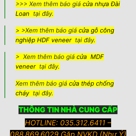
>>> Xem thêm báo giá
cửa nhựa Đài
Loan
tại đây.
> >Xem thêm báo giá
cửa gỗ công
nghiệp HDF veneer
tại đây.
> Xem thêm báo giá
cửa MDF
veneer
tại đây.
Xem thêm báo giá
cửa thép chống
cháy
tại đây.
THÔNG TIN NHÀ CUNG CẤP
HOTLINE: 035.312.6411 –
088.869.6029 Gặp NVKD (Như Ý)