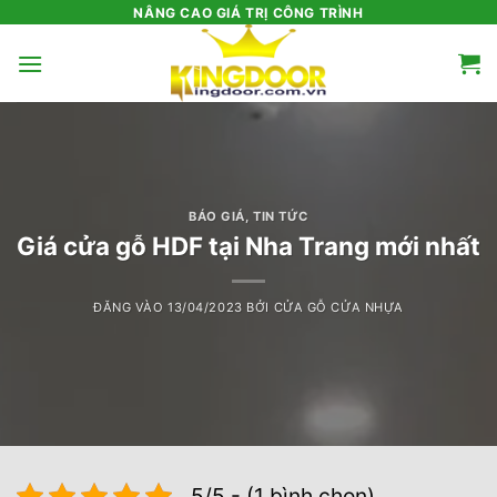
Bỏ
NÂNG CAO GIÁ TRỊ CÔNG TRÌNH
qua
nội
dung
BÁO GIÁ
,
TIN TỨC
Giá cửa gỗ HDF tại Nha Trang mới nhất
ĐĂNG VÀO
13/04/2023
BỞI
CỬA GỖ CỬA NHỰA
5/5 - (1 bình chọn)