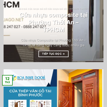
BÁO GIÁ CỬA NHỰA GIẢ GỖ CỬA NHỰA GIẢ GỖ COMPOSITE TIN TỨC
Cửa nhựa composite tại
Phường Thới An –
TPHCM
Cửa nhựa Composite tại Phường Thới An –
TP.HCM đang ngày càng được nhiều gia
TIẾP TỤC ĐỌC
→
12
Th3