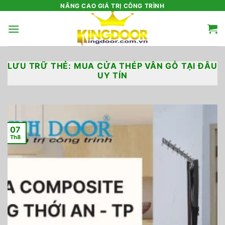
Bỏ
NÂNG CAO GIÁ TRỊ CÔNG TRÌNH
qua
nội
dung
LƯU TRỮ THẺ:
MUA CỬA THÉP VÂN GỖ TẠI ĐÂU
UY TÍN
07
Th8