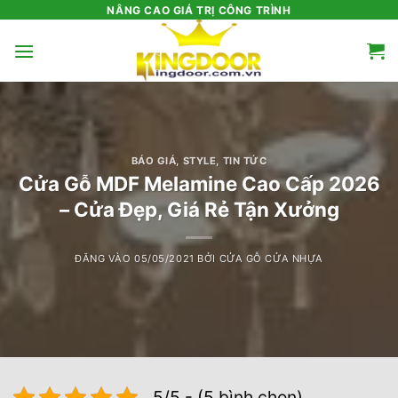
Bỏ
NÂNG CAO GIÁ TRỊ CÔNG TRÌNH
qua
nội
dung
BÁO GIÁ
,
STYLE
,
TIN TỨC
Cửa Gỗ MDF Melamine Cao Cấp 2026
– Cửa Đẹp, Giá Rẻ Tận Xưởng
ĐĂNG VÀO
05/05/2021
BỞI
CỬA GỖ CỬA NHỰA
5/5 - (5 bình chọn)