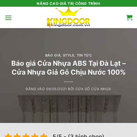
Bỏ
NÂNG CAO GIÁ TRỊ CÔNG TRÌNH
qua
nội
dung
BÁO GIÁ
,
STYLE
,
TIN TỨC
Báo giá Cửa Nhựa ABS Tại Đà Lạt –
Cửa Nhựa Giả Gỗ Chịu Nước 100%
ĐĂNG VÀO
06/05/2021
BỞI
CỬA GỖ CỬA NHỰA
5/5 - (3 bình chọn)