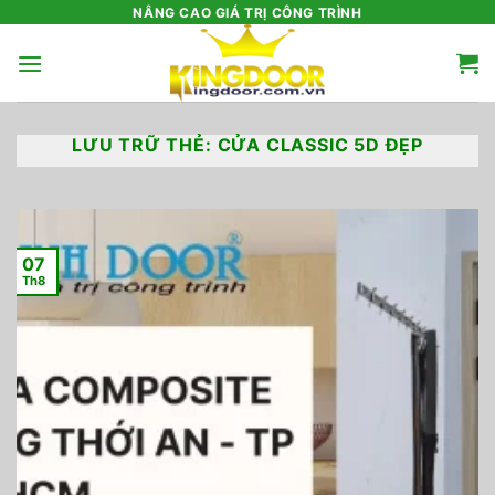
Bỏ
NÂNG CAO GIÁ TRỊ CÔNG TRÌNH
qua
nội
dung
LƯU TRỮ THẺ:
CỬA CLASSIC 5D ĐẸP
07
Th8