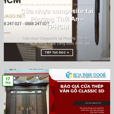
BÁO GIÁ CỬA NHỰA GIẢ GỖ CỬA NHỰA GIẢ GỖ COMPOSITE TIN TỨC
Cửa nhựa composite tại
Phường Thới An –
TPHCM
Cửa nhựa Composite tại Phường Thới An –
TP.HCM đang ngày càng được nhiều gia
TIẾP TỤC ĐỌC
→
17
Th3