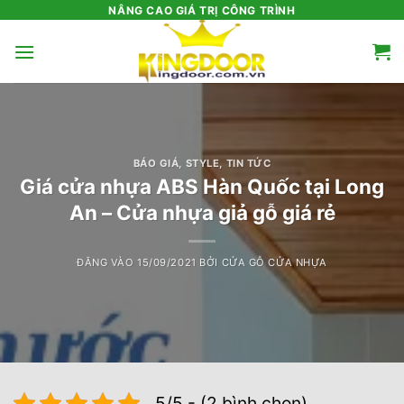
Bỏ
NÂNG CAO GIÁ TRỊ CÔNG TRÌNH
qua
nội
dung
BÁO GIÁ
,
STYLE
,
TIN TỨC
Giá cửa nhựa ABS Hàn Quốc tại Long
An – Cửa nhựa giả gỗ giá rẻ
ĐĂNG VÀO
15/09/2021
BỞI
CỬA GỖ CỬA NHỰA
5/5 - (2 bình chọn)