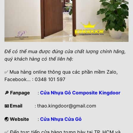
Để có thể mua được đúng cửa chất lượng chính hãng,
quý khách hàng có thể liên hệ:
Mua hàng online thông qua các phần mềm Zalo,
✅
Facebook… : 0348 101 597
Fanpage
Cửa Nhựa Gỗ Composite Kingdoor
🔎
:
Email
thao.kingdoor@gmail.com
📧
:
Website
Cửa Nhựa Cửa Gỗ
🌏
:
✅ Đến trực tiếp cửa hàng trưng bày tại TP. HCM và