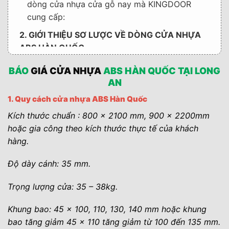
dòng cửa nhựa cửa gỗ nay mà KINGDOOR
cung cấp:
2. GIỚI THIỆU SƠ LƯỢC VỀ DÒNG CỬA NHỰA
ABS HÀN QUỐC
2.1. ♣ Sản phẩm cửa nhựa ABS Hàn Quốc được
BÁO
GIÁ CỬA NHỰA
ABS HÀN QUỐC TẠI LONG
thiết kế bởi 5 lớp như sau :
AN
3. Ưu điểm của dòng cửa nhựa ABS Hàn Quốc
1. Quy cách cửa nhựa ABS Hàn Quốc
4. Vậy Mua cửa nhựa ABS Hàn Quốc ở đâu chất
Kích thước chuẩn : 800 x 2100 mm, 900 x 2200mm
lượng ?
hoặc gia công theo kích thước thực tế của khách
hàng.
4.1. >> >Mời quý khách hàng xem thêm: Top
99+ mẫu cửa nhựa cửa gỗ được khách hàng
Độ dày cánh: 35 mm.
lựa chọn cho cửa phòng và nhà vệ sinh.
Trọng lượng cửa: 35 – 38kg.
Khung bao: 45 x 100, 110, 130, 140 mm hoặc khung
bao tăng giảm 45 x 110 tăng giảm từ 100 đến 135 mm.