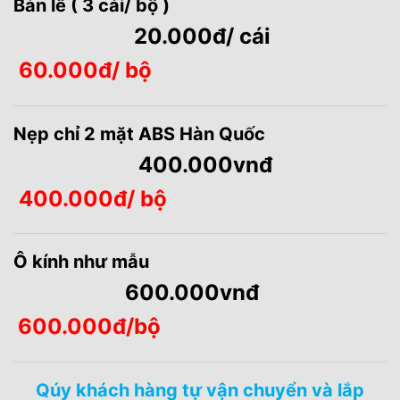
Bản lề ( 3 cái/ bộ )
20.000đ/ cái
60.000đ/ bộ
Nẹp chỉ 2 mặt ABS Hàn Quốc
400.000vnđ
400.000đ/
bộ
Ô kính như mẫu
600.000vnđ
600.000đ/bộ
Qúy khách hàng tự vận chuyển và lắp