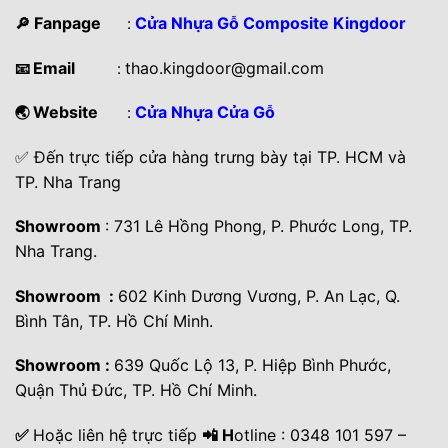
Fanpage
Cửa Nhựa Gỗ Composite Kingdoor
🔎
:
Email
thao.kingdoor@gmail.com
📧
:
Website
Cửa Nhựa Cửa Gỗ
🌏
:
✅ Đến trực tiếp cửa hàng trưng bày tại TP. HCM và
TP. Nha Trang
Showroom
: 731 Lê Hồng Phong, P. Phước Long, TP.
Nha Trang.
Showroom :
602 Kinh Dương Vương, P. An Lạc, Q.
Bình Tân, TP. Hồ Chí Minh.
Showroom :
639 Quốc Lộ 13, P. Hiệp Bình Phước,
Quận Thủ Đức, TP. Hồ Chí Minh.
✅
Hoặc liên hệ trực tiếp
📲 H
otline : 0348 101 597 –