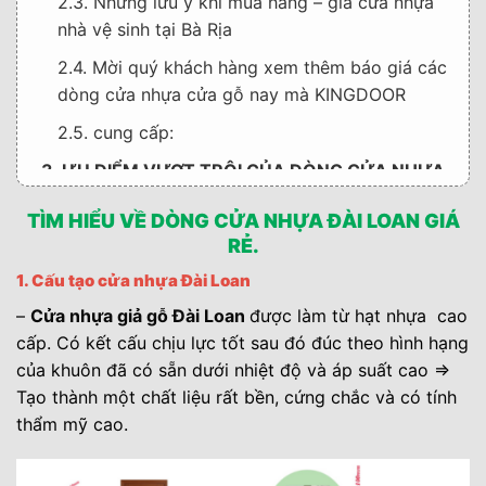
2.3. Những lưu ý khi mua hàng – giá cửa nhựa
nhà vệ sinh tại Bà Rịa
2.4. Mời quý khách hàng xem thêm báo giá các
dòng cửa nhựa cửa gỗ nay mà KINGDOOR
2.5. cung cấp:
3. ƯU ĐIỂM VƯỢT TRỘI CỦA DÒNG CỬA NHỰA
ĐÀI LOAN
TÌM HIỂU VỀ DÒNG CỬA NHỰA ĐÀI LOAN GIÁ
4. Vậy Mua cửa nhựa Đài Loan ở đâu uy tín chất
RẺ.
lượng ?
1. Cấu tạo cửa nhựa Đài Loan
4.1. >>> Mời quý khách hàng xem thêm: Top
–
Cửa nhựa giả gỗ Đài Loan
được làm từ hạt nhựa cao
99+ mẫu cửa nhựa cửa gỗ được khách hàng
cấp. Có kết cấu chịu lực tốt sau đó đúc theo hình hạng
lựa chọn cho cửa phòng và nhà vệ sinh.
của khuôn đã có sẵn dưới nhiệt độ và áp suất cao ⇒
Tạo thành một chất liệu rất bền, cứng chắc và có tính
thẩm mỹ cao.