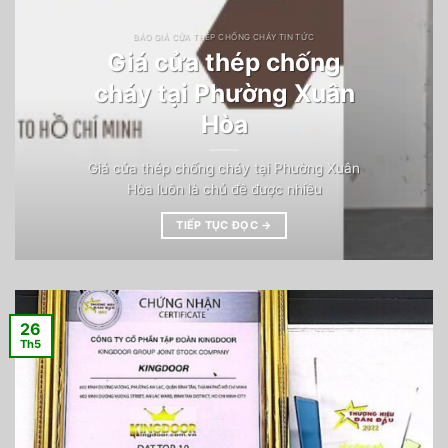
BÁO GIÁ CỬA THÉP CHỐNG CHÁY TIN TỨC
Giá cửa thép chống
cháy tại Phường Xuân
Hòa
Giá cửa thép chống cháy tại Phường Xuân
Hòa luôn là chủ đề được nhiều
TIẾP TỤC ĐỌC
→
26
Th5