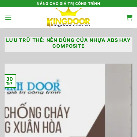
Bỏ
NÂNG CAO GIÁ TRỊ CÔNG TRÌNH
qua
nội
dung
LƯU TRỮ THẺ:
NÊN DÙNG CỬA NHỰA ABS HAY
COMPOSITE
30
Th7