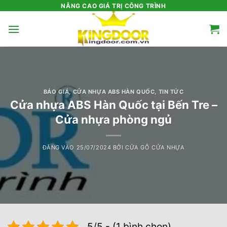
Bỏ
NÂNG CAO GIÁ TRỊ CÔNG TRÌNH
qua
nội
dung
BÁO GIÁ
,
CỬA NHỰA ABS HÀN QUỐC
,
TIN TỨC
Cửa nhựa ABS Hàn Quốc tại Bến Tre –
Cửa nhựa phòng ngủ
ĐĂNG VÀO
25/07/2024
BỞI
CỬA GỖ CỬA NHỰA
5/5 - (1 bình chọn)