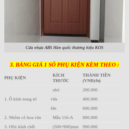
Cửa nhựa ABS Hàn quốc thương hiệu KOS
3. BẢNG GIÁ 1 SỐ PHỤ KIỆN KÈM THEO :
KÍCH
THÀNH TIỀN
PHỤ KIỆN
THƯỚC
(VNĐ)/bộ
nhỏ
200.000
1. Ô kính trang trí
vừa
400.000
lớn
600.000
2. Nhôm có hoa văn
Mẫu 116-A
800.000
3. Ofix kính chết
(500×900)mm
900.000