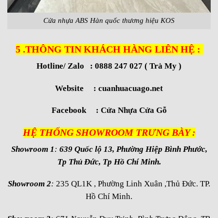
Cửa nhựa ABS Hàn quốc thương hiệu KOS
5 .THÔNG TIN KHÁCH HÀNG LIÊN HỆ :
Hotline/ Zalo : 0888 247 027 ( Trà My )
Website :
cuanhuacuago.net
Facebook :
Cửa Nhựa Cửa Gỗ
HỆ THỐNG SHOWROOM TRƯNG BÀY :
Showroom 1
:
639 Quốc lộ 13, Phường Hiệp Bình Phước,
Tp Thủ Đức, Tp Hồ Chí Minh.
Showroom 2
:
235 QL1K , Phường Linh Xuân ,Thủ Đức. TP.
Hồ Chí Minh.