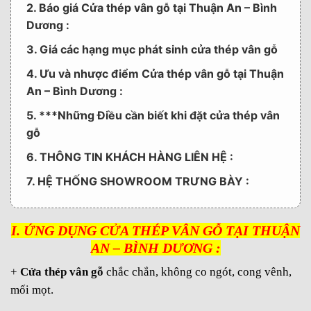
2. Báo giá Cửa thép vân gỗ tại Thuận An – Bình
Dương :
3. Giá các hạng mục phát sinh cửa thép vân gỗ
4. Ưu và nhược điểm Cửa thép vân gỗ tại Thuận
An – Bình Dương :
5. ***Những Điều cần biết khi đặt cửa thép vân
gỗ
6. THÔNG TIN KHÁCH HÀNG LIÊN HỆ :
7. HỆ THỐNG SHOWROOM TRƯNG BÀY :
I. ỨNG DỤNG CỬA THÉP VÂN GỖ TẠI THUẬN
AN – BÌNH DƯƠNG :
+
Cửa thép vân gỗ
chắc chắn, không co ngót, cong vênh,
mối mọt.