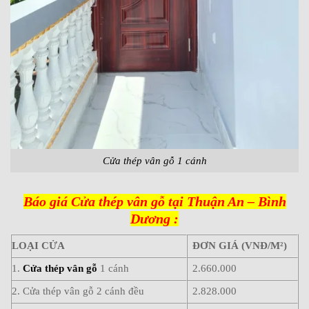
Cửa thép vân gỗ 1 cánh
Báo giá Cửa thép vân gỗ tại Thuận An – Bình
Dương :
LOẠI CỬA
ĐƠN GIÁ (VNĐ/M²)
1.
Cửa thép vân gỗ
1 cánh
2.660.000
2. Cửa thép vân gỗ 2 cánh đều
2.828.000