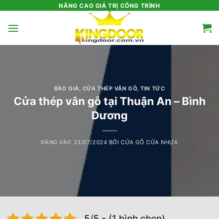
Bỏ
NÂNG CAO GIÁ TRỊ CÔNG TRÌNH
qua
nội
dung
BÁO GIÁ
,
CỬA THÉP VÂN GỖ
,
TIN TỨC
Cửa thép vân gỗ tại Thuận An – Bình
Dương
ĐĂNG VÀO
23/07/2024
BỞI
CỬA GỖ CỬA NHỰA
5/5 - (1 bình chọn)