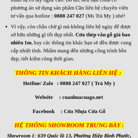
phương án sử dụng sản phẩm Cần liên hệ chuyên viên
tư vấn qua hotline :
0888 247 027
(Ms Trà My ) nhé!
Vì vậy, còn chần chừ gì mà không liên hệ ngày để được
sở hữu những gì tốt đẹp nhất.
Cửa thép vân gỗ giá bao
nhiêu 1m
, hay các thông tin khác bạn sẽ đều được cung
cấp nhiệt tình. Nhằm mang đến những công trình bền
đẹp, tiết kiệm cùng thời gian.
THÔNG TIN KHÁCH HÀNG LIÊN HỆ :
Hotline/ Zalo : 0888 247 027 ( Trà My )
Website :
cuanhuacuago.net
Facebook :
Cửa Nhựa Cửa Gỗ
HỆ THỐNG SHOWROOM TRƯNG BÀY :
Showroom 1
:
639 Quốc lộ 13, Phường Hiệp Bình Phước,