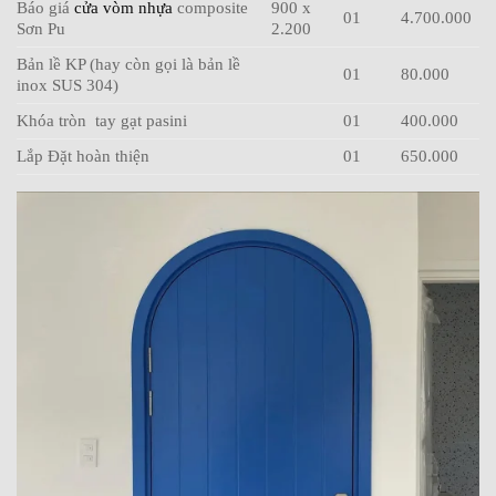
Báo giá
cửa vòm nhựa
composite
900 x
01
4.700.000
Sơn Pu
2.200
Bản lề KP (hay còn gọi là bản lề
01
80.000
inox SUS 304)
Khóa tròn tay gạt pasini
01
400.000
Lắp Đặt hoàn thiện
01
650.000