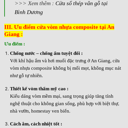
>>> Xem thêm :
Cửa sổ thép vân gỗ tại
Bình Dương
III. Ưu điểm cửa vòm nhựa composite tại An
Giang :
Ưu điểm :
Chống nước – chống ẩm tuyệt đối :
Với khí hậu ẩm và hơi muối đặc trưng ở An Giang,
cửa
vòm nhựa composite
không bị mối mọt, không mục nát
như gỗ tự nhiên.
Thiết kế vòm thẩm mỹ cao :
Kiểu dáng vòm mềm mại, sang trọng giúp tăng tính
nghệ thuật cho không gian sống, phù hợp với biệt thự,
nhà vườn, homestay ven biển.
Cách âm, cách nhiệt tốt :