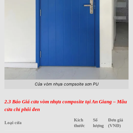
Cửa vòm nhựa compsoite sơn PU
2.3 Báo Giá cửa vòm nhựa composite tại An Giang – Mẫu
cửa chỉ phôi đen
Kích
Số
Đơn giá
Loại cửa
thước
lượng
(VNĐ)