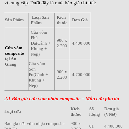
vị cung cấp. Dưới đây là
mức
báo giá
chi tiết
:
Loại Sản
Kích
Sản Phẩm
Đơn Giá
Phẩm
thước
Cửa vòm
Phủ
900 x
Da(Cánh +
4.400.000
2.200
Cửa vòm
Khung +
composite
Nẹp)
tại An
Cửa vòm
Giang
Sơn
900 x
Pu(Cánh +
4.700.000
2.200
Khung +
Nẹp)
2.1 Báo giá cửa vòm nhựa composite – Mẫu cửa phủ da
Kích
Số
Đơn giá
Loại cửa
thước
lượng
(VNĐ)
Báo giá cửa vòm nhựa composite
900 x
01
4.400.000