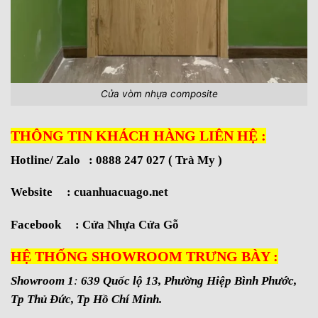
Cửa vòm nhựa composite
THÔNG TIN KHÁCH HÀNG LIÊN HỆ :
Hotline/ Zalo : 0888 247 027 ( Trà My )
Website :
cuanhuacuago.net
Facebook :
Cửa Nhựa Cửa Gỗ
HỆ THỐNG SHOWROOM TRƯNG BÀY :
Showroom 1
:
639 Quốc lộ 13, Phường Hiệp Bình Phước,
Tp Thủ Đức, Tp Hồ Chí Minh.