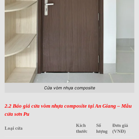
Cửa vòm nhựa composite
2.2 Báo giá cửa vòm nhựa composite tại An Giang – Mẫu
cửa sơn Pu
Kích
Số
Đơn giá
Loại cửa
thước
lượng
(VNĐ)