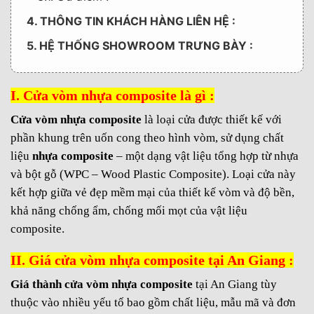
4. THÔNG TIN KHÁCH HÀNG LIÊN HỆ :
5. HỆ THỐNG SHOWROOM TRƯNG BÀY :
I. Cửa vòm nhựa composite là gì :
Cửa vòm nhựa composite
là loại cửa được thiết kế với
phần khung trên uốn cong theo hình vòm, sử dụng chất
liệu
nhựa composite
– một dạng vật liệu tổng hợp từ nhựa
và bột gỗ (WPC – Wood Plastic Composite). Loại cửa này
kết hợp giữa vẻ đẹp mềm mại của thiết kế vòm và độ bền,
khả năng chống ẩm, chống mối mọt của vật liệu
composite.
II. Giá cửa vòm nhựa composite tại An Giang :
Giá thành cửa vòm nhựa composite
tại An Giang tùy
thuộc
vào nhiều yếu tố
bao gồm
chất liệu
,
mẫu mã
và đơn