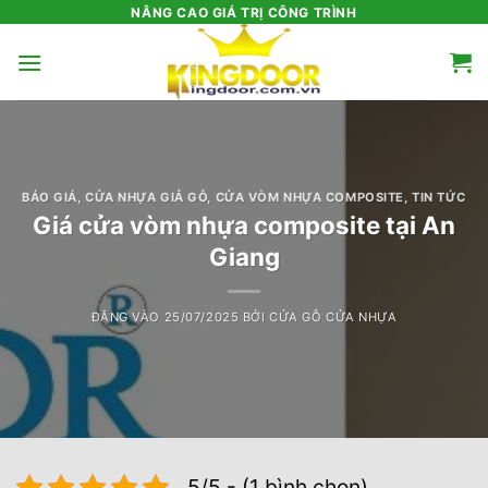
Bỏ
NÂNG CAO GIÁ TRỊ CÔNG TRÌNH
qua
nội
dung
BÁO GIÁ
,
CỬA NHỰA GIẢ GỖ
,
CỬA VÒM NHỰA COMPOSITE
,
TIN TỨC
Giá cửa vòm nhựa composite tại An
Giang
ĐĂNG VÀO
25/07/2025
BỞI
CỬA GỖ CỬA NHỰA
5/5 - (1 bình chọn)