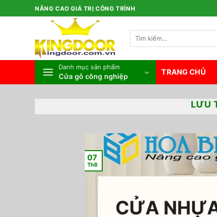
Bỏ
NÂNG CAO GIÁ TRỊ CÔNG TRÌNH
qua
nội
Tìm
dung
kiếm:
Danh mục sản phẩm
TRANG CHỦ
Cửa gỗ công nghiệp
LƯU 
07
Th8