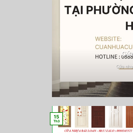
Cửa
Cửa nhự
15
Th3