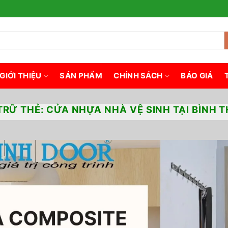
GIỚI THIỆU
SẢN PHẨM
CHÍNH SÁCH
BÁO GIÁ
TRỮ THẺ:
CỬA NHỰA NHÀ VỆ SINH TẠI BÌNH 