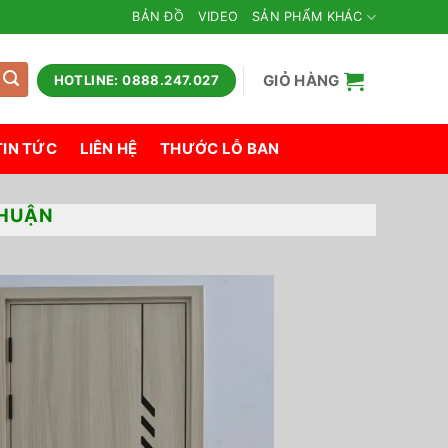
BẢN ĐỒ
VIDEO
SẢN PHẨM KHÁC
GIỎ HÀNG
HOTLINE: 0888.247.027
TIN TỨC
LIÊN HỆ
THƯỚC LỖ BAN
THUẬN