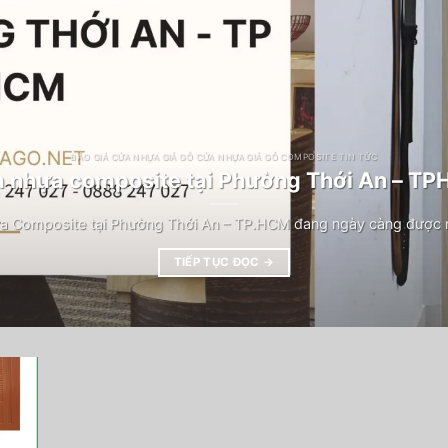
BÁO GIÁ CỬA NHỰA GIẢ GỖ CỬA NHỰA GIẢ GỖ COMPOSITE TIN TỨC
 nhựa composite tại Phường Thới An – T
a Composite tại Phường Thới An – TP.HCM đang ngày càng được n
TIẾP TỤC ĐỌC
→