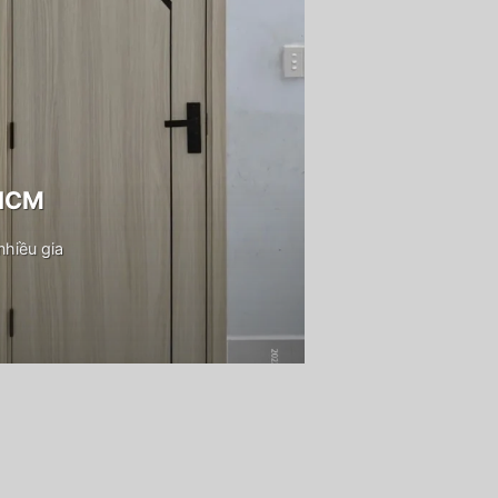
PHCM
hiều gia