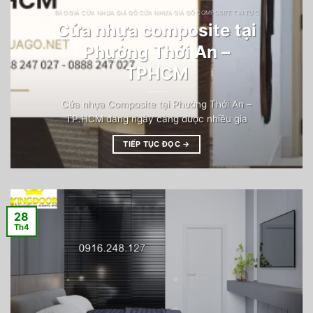
BÁO GIÁ CỬA NHỰA GIẢ GỖ CỬA NHỰA GIẢ GỖ COMPOSITE TIN TỨC
Cửa nhựa composite tại
Phường Thới An –
TPHCM
Cửa nhựa Composite tại Phường Thới An –
TP.HCM đang ngày càng được nhiều gia
TIẾP TỤC ĐỌC
→
28
Th4