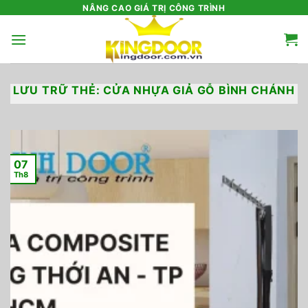
Bỏ
NÂNG CAO GIÁ TRỊ CÔNG TRÌNH
qua
nội
dung
LƯU TRỮ THẺ:
CỬA NHỰA GIẢ GỖ BÌNH CHÁNH
07
Th8