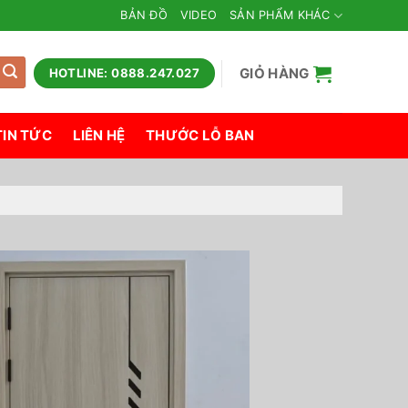
BẢN ĐỒ
VIDEO
SẢN PHẨM KHÁC
GIỎ HÀNG
HOTLINE: 0888.247.027
TIN TỨC
LIÊN HỆ
THƯỚC LỖ BAN