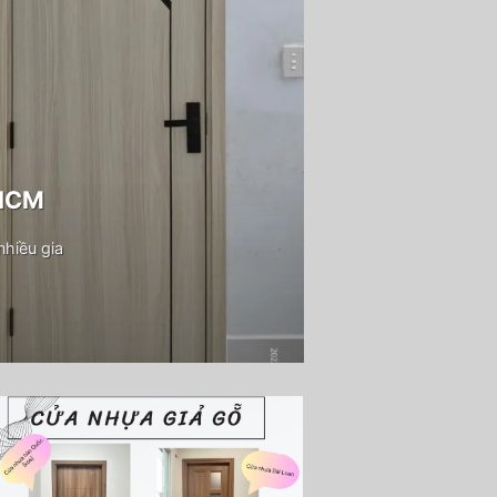
PHCM
hiều gia