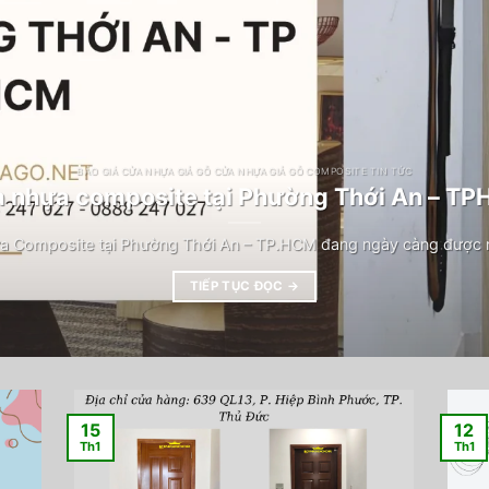
BÁO GIÁ CỬA NHỰA GIẢ GỖ CỬA NHỰA GIẢ GỖ COMPOSITE TIN TỨC
 nhựa composite tại Phường Thới An – T
a Composite tại Phường Thới An – TP.HCM đang ngày càng được n
TIẾP TỤC ĐỌC
→
15
12
Th1
Th1