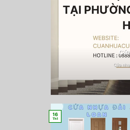
Cửa
Cửa nhự
16
Th1