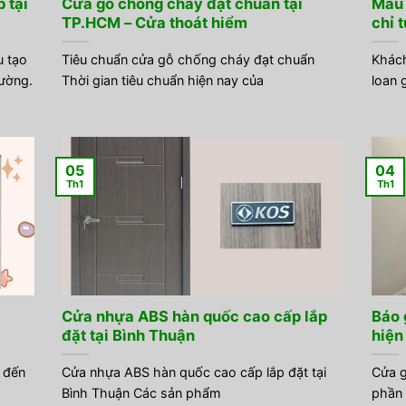
 tại
Cửa gỗ chống cháy đạt chuẩn tại
Mẫu 
TP.HCM – Cửa thoát hiểm
chỉ 
 tạo
Tiêu chuẩn cửa gỗ chống cháy đạt chuẩn
Khách
ường.
Thời gian tiêu chuẩn hiện nay của
loan 
05
04
Th1
Th1
Cửa nhựa ABS hàn quốc cao cấp lắp
Báo 
đặt tại Bình Thuận
hiện
 đến
Cửa nhựa ABS hàn quốc cao cấp lắp đặt tại
Cửa g
Bình Thuận Các sản phẩm
phần 