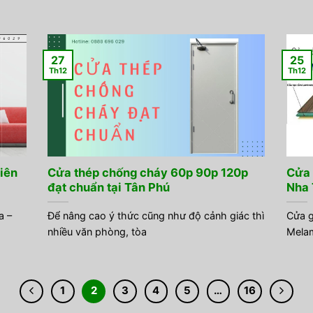
27
25
Th12
Th12
iên
Cửa thép chống cháy 60p 90p 120p
Cửa 
đạt chuẩn tại Tân Phú
Nha 
a –
Để nâng cao ý thức cũng như độ cảnh giác thì
Cửa g
nhiều văn phòng, tòa
Melam
1
2
3
4
5
…
16