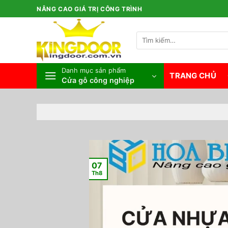
Bỏ
NÂNG CAO GIÁ TRỊ CÔNG TRÌNH
qua
nội
Tìm
dung
kiếm:
Danh mục sản phẩm
TRANG CHỦ
Cửa gỗ công nghiệp
07
Th8