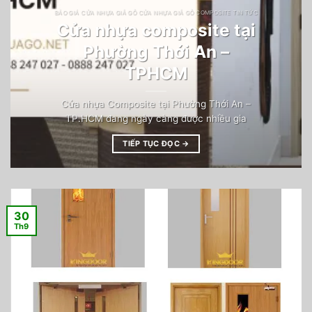
BÁO GIÁ CỬA NHỰA GIẢ GỖ CỬA NHỰA GIẢ GỖ COMPOSITE TIN TỨC
Cửa nhựa composite tại
Phường Thới An –
TPHCM
Cửa nhựa Composite tại Phường Thới An –
TP.HCM đang ngày càng được nhiều gia
TIẾP TỤC ĐỌC
→
30
Th9