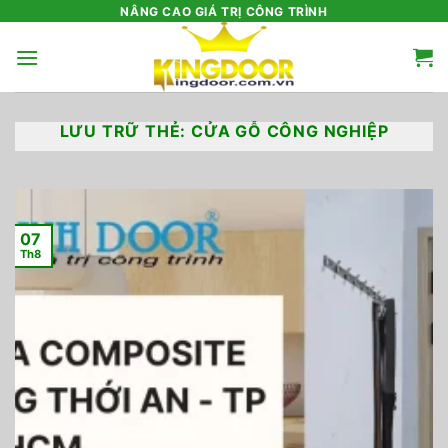
Bỏ
NÂNG CAO GIÁ TRỊ CÔNG TRÌNH
qua
nội
dung
LƯU TRỮ THẺ:
CỬA GỖ CÔNG NGHIỆP
07
Th8