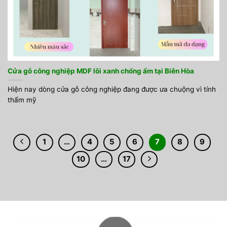
Cửa gỗ công nghiệp MDF lõi xanh chống ẩm tại Biên Hòa
Hiện nay dòng cửa gỗ công nghiệp đang được ưa chuộng vì tính
thẩm mỹ
1
…
4
5
6
7
8
9
10
…
17