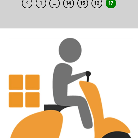
1
…
14
15
16
17