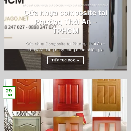
BÁO GIÁ CỬA NHỰA GIẢ GỖ CỬA NHỰA GIẢ GỖ COMPOSITE TIN TỨC
Cửa nhựa composite tại
Phường Thới An –
TPHCM
Cửa nhựa Composite tại Phường Thới An –
TP.HCM đang ngày càng được nhiều gia
TIẾP TỤC ĐỌC
→
29
Th3