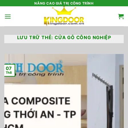
Bỏ
NÂNG CAO GIÁ TRỊ CÔNG TRÌNH
qua
nội
dung
LƯU TRỮ THẺ:
CỬA GỖ CÔNG NGHIỆP
07
Th8