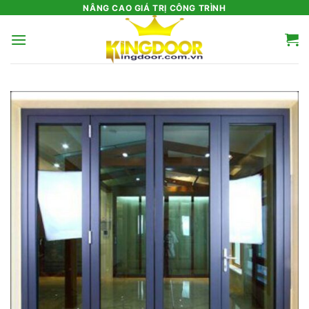
Bỏ
NÂNG CAO GIÁ TRỊ CÔNG TRÌNH
qua
nội
dung