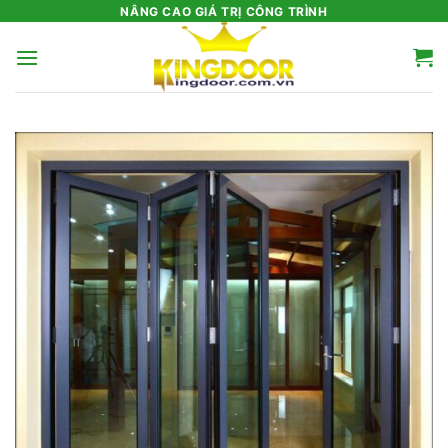
Bỏ
NÂNG CAO GIÁ TRỊ CÔNG TRÌNH
qua
nội
dung