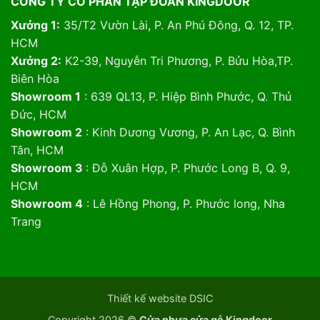
CÔNG TY CỔ PHẦN TẬP ĐOÀN KINGDOOR
Xưởng 1:
35/T2 Vườn Lài, P. An Phú Đông, Q. 12, TP.
HCM
Xưởng 2:
K2-39, Nguyễn Tri Phương, P. Bửu Hòa,TP.
Biên Hòa
Showroom 1
: 639 QL13, P. Hiệp Bình Phước, Q. Thủ
Đức, HCM
Showroom 2
: Kinh Dương Vương, P. An Lạc, Q. Bình
Tân, HCM
Showroom 3
: Đỗ Xuân Hợp, P. Phước Long B, Q. 9,
HCM
Showroom 4
: Lê Hồng Phong, P. Phước long, Nha
Trang
Thiết kế website DSIC
Copyright 2026 ©
Cửa nhựa cửa gỗ Kingdoor