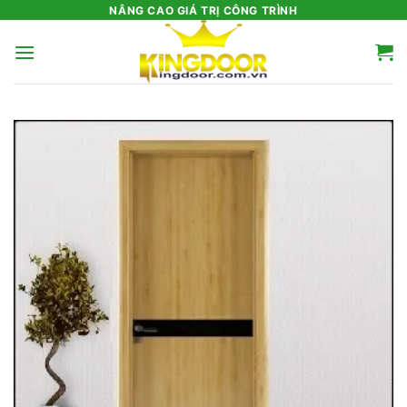
Bỏ
NÂNG CAO GIÁ TRỊ CÔNG TRÌNH
qua
nội
dung