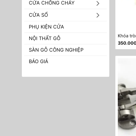
CỬA CHỐNG CHÁY
CỬA SỔ
PHỤ KIỆN CỬA
Khóa trò
NỘI THẤT GỖ
350.00
SÀN GỖ CÔNG NGHIỆP
BÁO GIÁ