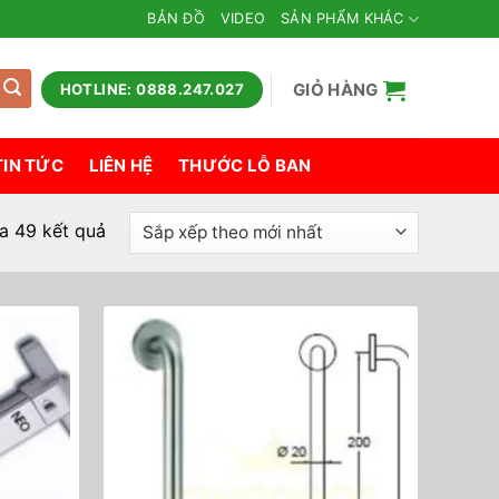
BẢN ĐỒ
VIDEO
SẢN PHẨM KHÁC
GIỎ HÀNG
HOTLINE: 0888.247.027
TIN TỨC
LIÊN HỆ
THƯỚC LỖ BAN
Đã
ủa 49 kết quả
sắp
xếp
theo
mới
nhất