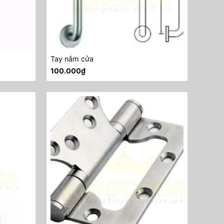
Tay nắm cửa
100.000
₫