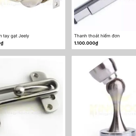
n tay gạt Jeely
Thanh thoát hiểm đơn
0
₫
1.100.000
₫