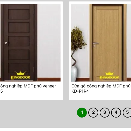
công nghiệp MDF phủ veneer
Cửa gỗ công nghiệp MDF phủ
L5
KD-P1R4
1
2
3
4
5