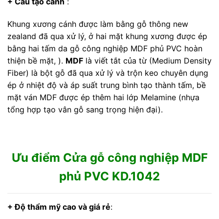
+ Cấu tạo cánh
:
Khung xương cánh được làm bằng gỗ thông new
zealand đã qua xử lý, ở hai mặt khung xương được ép
bằng hai tấm da gỗ công nghiệp MDF phủ PVC hoàn
thiện bề mặt, ).
MDF
là viết tắt của từ (Medium Density
Fiber) là bột gỗ đã qua xử lý và trộn keo chuyên dụng
ép ở nhiệt độ và áp suất trung bình tạo thành tấm, bề
mặt ván MDF được ép thêm hai lớp Melamine (nhựa
tổng hợp tạo vân gỗ sang trọng hiện đại).
Ưu điểm Cửa gỗ công nghiệp MDF
phủ PVC KD.1042
+ Độ thẩm mỹ cao và giá rẻ
: