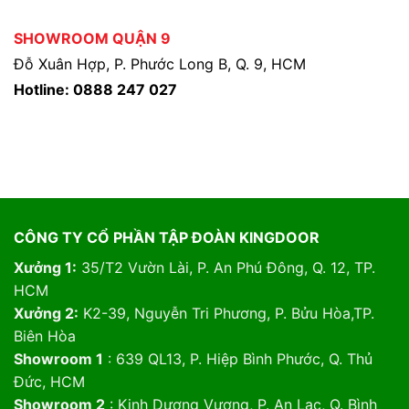
SHOWROOM QUẬN 9
Đỗ Xuân Hợp, P. Phước Long B, Q. 9, HCM
Hotline: 0888 247 027
CÔNG TY CỔ PHẦN TẬP ĐOÀN KINGDOOR
Xưởng 1:
35/T2 Vườn Lài, P. An Phú Đông, Q. 12, TP.
HCM
Xưởng 2:
K2-39, Nguyễn Tri Phương, P. Bửu Hòa,TP.
Biên Hòa
Showroom 1
: 639 QL13, P. Hiệp Bình Phước, Q. Thủ
Đức, HCM
Showroom 2
: Kinh Dương Vương, P. An Lạc, Q. Bình