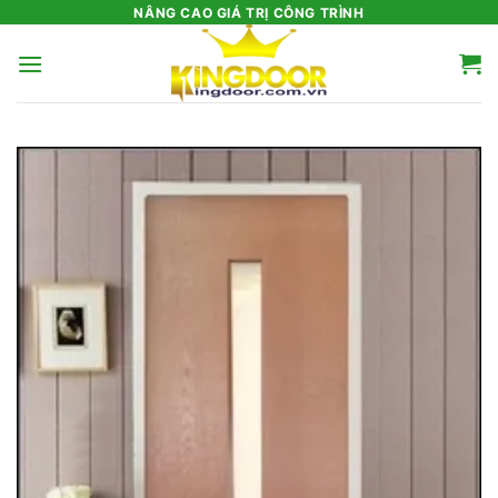
Bỏ
NÂNG CAO GIÁ TRỊ CÔNG TRÌNH
qua
nội
dung