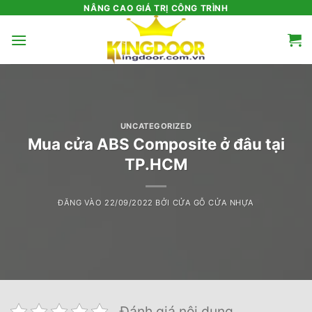
Bỏ
NÂNG CAO GIÁ TRỊ CÔNG TRÌNH
qua
nội
dung
UNCATEGORIZED
Mua cửa ABS Composite ở đâu tại
TP.HCM
ĐĂNG VÀO
22/09/2022
BỞI
CỬA GỖ CỬA NHỰA
Đánh giá nội dung