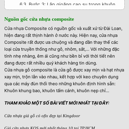
6.3. Bước 3: Lắp gioăng cao su trong khuôn
và lắp khuôn vào tường
Nguồn gốc cửa nhựa composite
6.4. Bước 4: Lắp bản lề
Cửa nhựa Composite
có nguồn gốc và xuất xứ từ Đài Loan,
6.5. Bước 5: Lắp khóa cửa và các phụ kiện
hiện đang rất thịnh hành ở nước này. Hiện nay, cửa nhựa
6.6. Bước 6: Lắp nẹp lên khuôn cửa
Composite rất được ưa chuộng và đang dần thay thế các
loại cửa truyền thống như gỗ, nhôm, sắt,… Với những đặc
6.7. Bước 7: Vệ sinh bộ cửa để hoàn thiện
tính nhẹ nhàng, êm ái cũng như bền bỉ với thời tiết nên
7. Đơn vị cung cấp – Mẫu cửa hiện đại sang trọng
đang được rất nhiều quý khách hàng tin dùng.
Cửa nhựa gỗ composite là cửa gỗ được xay mịn và hạt nhựa
xay mịn, trộn lẫn vào nhau, kết hợp với keo chuyên dụng
qua các máy đùn thổi theo những khuôn định hình sẵn:
Khuôn khung bao, khuôn tấm cánh, khuôn nẹp chỉ…
THAM KHẢO MỘT SỐ BÀI VIẾT MỚI NHẤT TẠI ĐÂY:
Cửa nhựa giả gỗ có ofix đẹp tại Kingdoor
Giá cửa nhựa KOS mới nhất tháng 10 tại TP.HCM