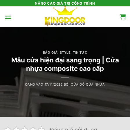
Bỏ
NÂNG CAO GIÁ TRỊ CÔNG TRÌNH
qua
nội
dung
BÁO GIÁ
,
STYLE
,
TIN TỨC
Mẫu cửa hiện đại sang trọng | Cửa
nhựa composite cao cấp
ĐĂNG VÀO
17/11/2022
BỞI
CỬA GỖ CỬA NHỰA
Đánh giá nội dung